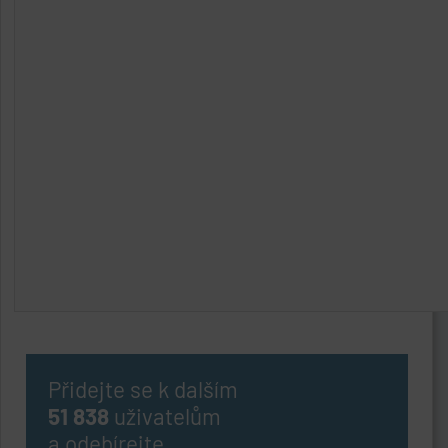
Přidejte se k dalším
51 838
uživatelům
a odebírejte