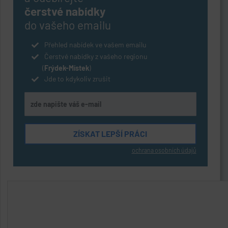
čerstvé nabídky
do vašeho emailu
Přehled nabídek ve vašem emailu
Čerstvé nabídky z vašeho regionu
(
Frýdek-Místek
)
Jde to kdykoliv zrušit
ochrana osobních údajů