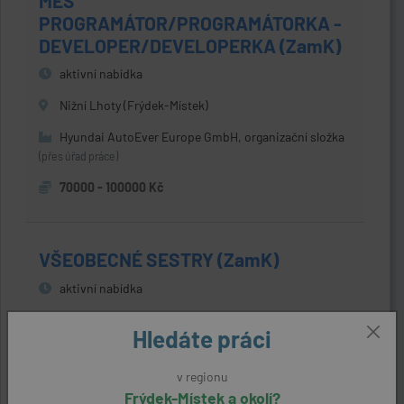
MES
PROGRAMÁTOR/PROGRAMÁTORKA -
DEVELOPER/DEVELOPERKA (ZamK)
aktivní nabídka
Nižní Lhoty (Frýdek-Místek)
Hyundai AutoEver Europe GmbH, organizační složka
(přes úřad práce)
70000 - 100000 Kč
VŠEOBECNÉ SESTRY (ZamK)
aktivní nabídka
Frýdek-Místek
Hledáte práci
Nemocnice ve Frýdku-Místku, příspěvková
organizace
(přes úřad práce)
v regionu
Frýdek-Místek a okolí?
31625 Kč