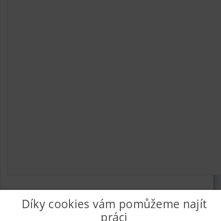
Díky cookies vám pomůžeme najít
práci
© 2026
UkažPráci.cz
| Nabídka práce - zaměstnání