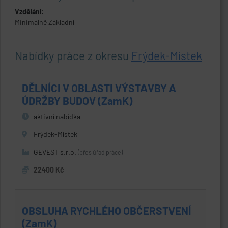
Vzdělání:
Minimálně Základní
Nabídky práce z okresu
Frýdek-Místek
DĚLNÍCI V OBLASTI VÝSTAVBY A
ÚDRŽBY BUDOV (ZamK)
aktivní nabídka
Frýdek-Místek
GEVEST s.r.o.
(přes úřad práce)
22400 Kč
OBSLUHA RYCHLÉHO OBČERSTVENÍ
(ZamK)