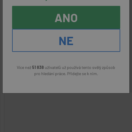
ANO
DĚLNÍCI V OBLASTI VÝSTAVBY A
ÚDRŽBY BUDOV (ZamK)
NE
aktivní nabídka
Frýdek-Místek
Real MVM s.r.o.
(přes úřad práce)
Více než
51 838
uživatelů už používá tento svělý způsob
22400 Kč
pro hledání práce. Přidejte se k nim.