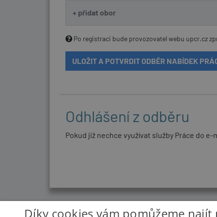
Po registraci bude provozovatel webu upcr.cz zp
Odhlášení z odběru
Pokud již nechce využívat služby Práce do e-
Díky cookies vám pomůžeme najít 