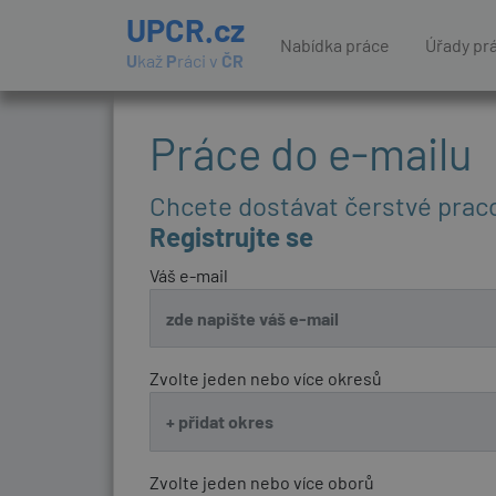
UPCR.cz
Nabídka práce
Úřady pr
U
kaž
P
ráci v
ČR
Práce do e-mailu
Chcete dostávat čerstvé prac
Registrujte se
Váš e-mail
Zvolte jeden nebo více okresů
Zvolte jeden nebo více oborů