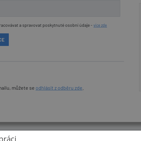
racovávat a spravovat poskytnuté osobní údaje -
více zde
mailu, můžete se
odhlásit z odběru zde
.
© 2026
UkažPráci.cz
| Nabídka práce - zaměstnání
práci