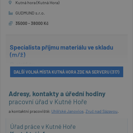
Kutná hora (Kutná Hora)
GUDMUND s.r.o.
35000 - 38000 Kč
Specialista příjmu materiálu ve skladu
(m/ž)
před 6 dny
DALŠÍ VOLNÁ MÍSTA KUTNÁ HORA ZDE NA SERVERU (317)
Kutná Hora
Jusda Kutná Hora
Adresy, kontakty a úřední hodiny
35000 - 38000 Kč
pracovní úřad v Kutné Hoře
a kontaktní pracoviště:
Uhlířské Janovice
,
Zruč nad Sázavou
.
Úřad práce v Kutné Hoře