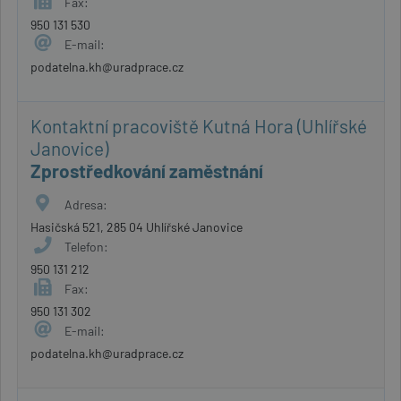
Fax:
950 131 530
E-mail:
podatelna.kh@uradprace.cz
Kontaktní pracoviště Kutná Hora (Uhlířské
Janovice)
Zprostředkování zaměstnání
Adresa:
Hasičská 521, 285 04 Uhlířské Janovice
Telefon:
950 131 212
Fax:
950 131 302
E-mail:
podatelna.kh@uradprace.cz