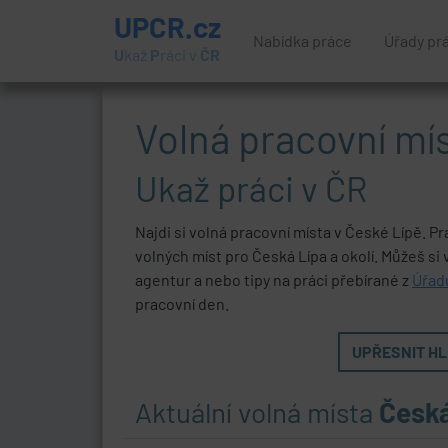
UPCR.cz
Nabídka práce
Úřady pr
U
kaž
P
ráci v
ČR
Volná pracovní mí
Ukaž práci v ČR
Najdi si volná pracovní místa v České Lípě. Pr
volných míst pro Česká Lípa a okolí. Můžeš si
agentur a nebo tipy na práci přebírané z
Úřad
pracovní den.
UPŘESNIT HLE
Aktuální volná místa
Česk