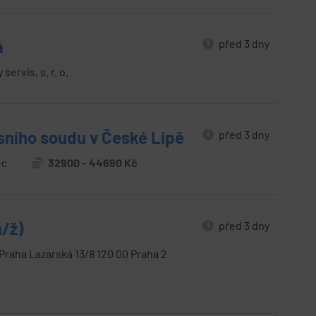
á
před 3 dny
servis, s. r. o.
esního soudu v České Lípě
před 3 dny
ec
32900 - 44690 Kč
m/ž)
před 3 dny
Praha Lazarská 13/8 120 00 Praha 2