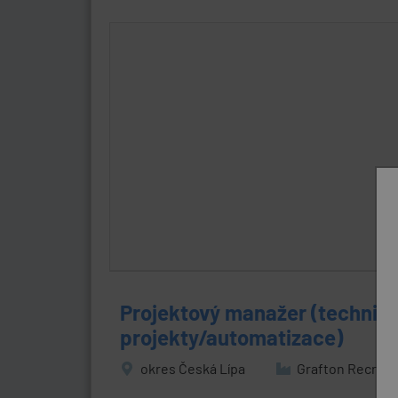
Projektový manažer (technic
projekty/automatizace)
okres Česká Lípa
Grafton Recruitm