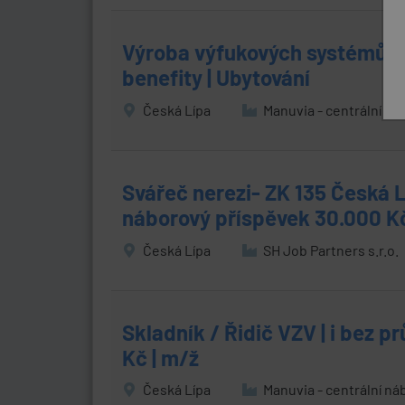
Výroba výfukových systémů | 
benefity | Ubytování
Česká Lípa
Manuvia - centrální ná
Svářeč nerezi- ZK 135 Česká 
náborový příspěvek 30.000 K
Česká Lípa
SH Job Partners s.r.o.
Skladník / Řidič VZV | i bez p
Kč | m/ž
Česká Lípa
Manuvia - centrální ná