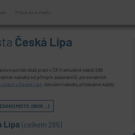
áce
Práce do e-mailu
sta
Česká Lípa
acovní portál Ukaž práci v ČR ti aktuálně nabízí 286
 vybírat nabídky od přímých zadavatelů, personálních
u práce v České Lípě
. Aktuální nabídky přidáváme každý
DÁNÍ (MÍSTO, OBOR ...)
á Lípa
(celkem 286)