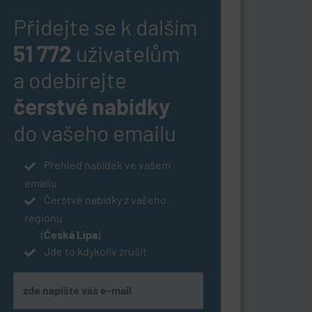
Přidejte se k dalším
51 772
uživatelům
a odebírejte
čerstvé nabídky
do vašeho emailu
Přehled nabídek ve vašem
emailu
Čerstvé nabídky z vašeho
regionu
(
Česká Lípa
)
Jde to kdykoliv zrušit