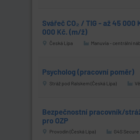
Svářeč CO₂ / TIG - až 45 000
000 Kč. (m/ž)
Česká Lípa
Manuvia - centrální ná
Psycholog (pracovní poměr)
Stráž pod Ralskem (Česká Lípa)
Vě
Bezpečnostní pracovník/stráž
pro OZP
Provodín (Česká Lípa)
G4S Secure S