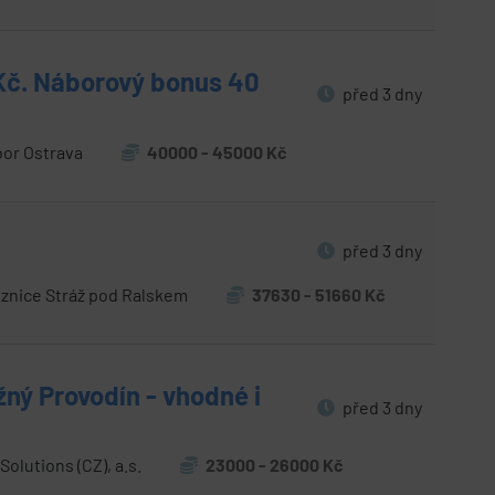
 Kč. Náborový bonus 40
před 3 dny
bor Ostrava
40000 - 45000 Kč
před 3 dny
znice Stráž pod Ralskem
37630 - 51660 Kč
ný Provodín - vhodné i
před 3 dny
olutions (CZ), a.s.
23000 - 26000 Kč