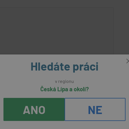
Hledáte práci
v regionu
Česká Lípa a okolí?
ké
před 2
ANO
NE
dny
ent, s.r.o.
65000 - 80000 Kč