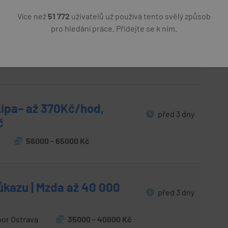
Více než
51 772
uživatelů už používá tento svělý způsob
až 35 000 Kč | Zajímavé
pro hledání práce. Přidejte se k nim.
před 3 dny
bor Ostrava
35000 Kč
Lípa– až 370Kč/hod,
před 3 dny
č
56000 - 65000 Kč
růkazu | Mzda až 40 000
před 3 dny
bor Ostrava
35000 - 40000 Kč