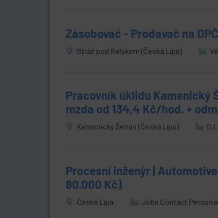
Zásobovač - Prodavač na DP
Stráž pod Ralskem (Česká Lípa)
Vě
Pracovník úklidu Kamenický 
mzda od 134,4 Kč/hod. + od
Kamenický Šenov (Česká Lípa)
D.I
Procesní inženýr | Automotive 
80.000 Kč)
Česká Lípa
Jobs Contact Personal, 