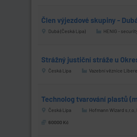
Člen výjezdové skupiny - Dub
Dubá (Česká Lípa)
HENIG - security 
Strážný justiční stráže u Okr
Česká Lípa
Vazební věznice Liber
Technolog tvarování plastů (
Česká Lípa
Hofmann Wizard s.r.o. 
60000 Kč