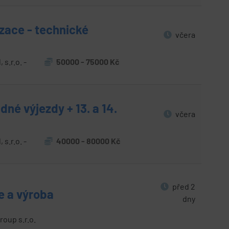
zace - technické
včera
s.r.o. -
50000 - 75000 Kč
dné výjezdy + 13. a 14.
včera
s.r.o. -
40000 - 80000 Kč
před 2
e a výroba
dny
up s.r.o.