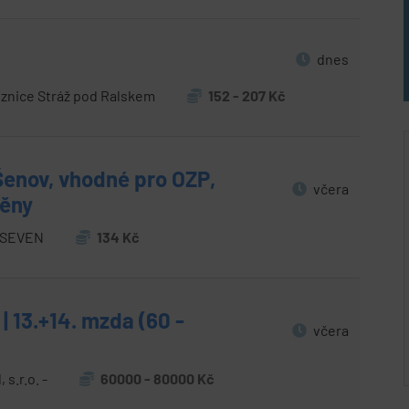
Č
dnes
znice Stráž pod Ralskem
152 - 207 Kč
Šenov, vhodné pro OZP,
včera
měny
.SEVEN
134 Kč
| 13.+14. mzda (60 -
včera
s.r.o. -
60000 - 80000 Kč