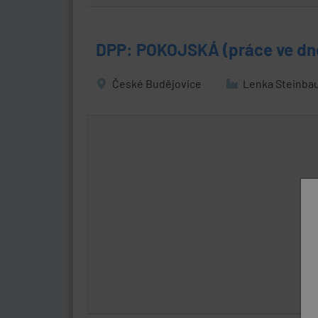
DPP: POKOJSKÁ (práce ve dne
České Budějovice
Lenka Steinba