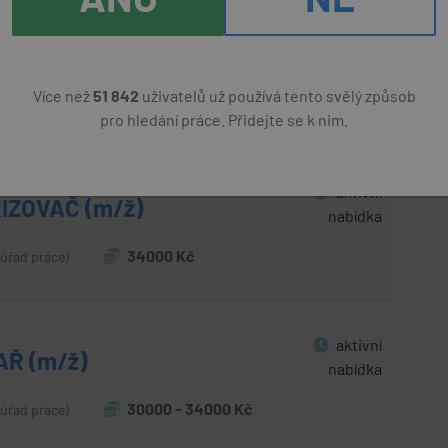
aktivní
nabídka
Více než
51 842
uživatelů už používá tento svělý způsob
25000 - 35000 Kč
úřad práce)
pro hledání práce. Přidejte se k nim.
aktivní
IZOVAČ (m/ž)
nabídka
34000 Kč
 úřad práce)
aktivní
AŘ (m/ž)
nabídka
30000 - 34000 Kč
 úřad práce)