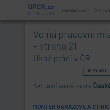
UPCR.cz
Nabídka práce
Úřady pr
U
kaž
P
ráci v
ČR
Volná pracovní mí
- strana 21
Ukaž práci v ČR
UPŘESNIT HLE
Aktuální volná místa
Česk
MONTÉR GARÁŽOVÉ A STÍNÍCÍ