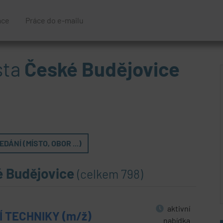
áce
Práce do e-mailu
sta
České Budějovice
DÁNÍ (MÍSTO, OBOR ...)
é Budějovice
(celkem 798)
aktivní
 TECHNIKY (m/ž)
nabídka