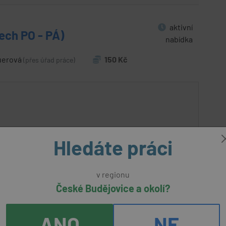
aktivní
ch PO - PÁ)
nabídka
uerová
150 Kč
(přes úřad práce)
Hledáte práci
v regionu
České Budějovice a okolí?
ANO
NE