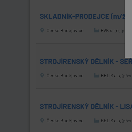
SKLADNÍK-PRODEJCE (m/ž)
České Budějovice
PVK s.r.o.
(přes 
STROJÍRENSKÝ DĚLNÍK - SEŘ
České Budějovice
BELIS a.s.
(přes
STROJÍRENSKÝ DĚLNÍK - LIS
České Budějovice
BELIS a.s.
(přes