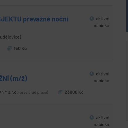
JEKTU převážně noční
aktivní
nabídka
udějovice)
150 Kč
aktivní
NÍ (m/ž)
nabídka
Y s.r.o.
23000 Kč
(přes úřad práce)
aktivní
nabídka