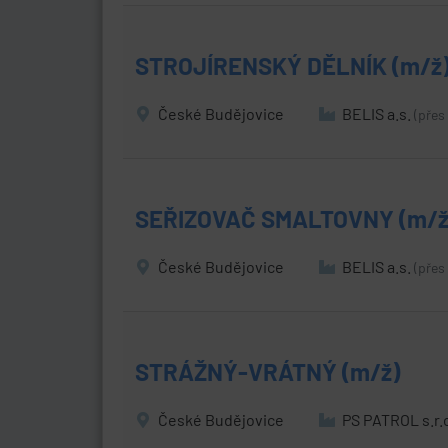
STROJÍRENSKÝ DĚLNÍK (m/ž
České Budějovice
BELIS a.s.
(přes
SEŘIZOVAČ SMALTOVNY (m/ž
České Budějovice
BELIS a.s.
(přes
STRÁŽNÝ-VRÁTNÝ (m/ž)
České Budějovice
PS PATROL s.r.