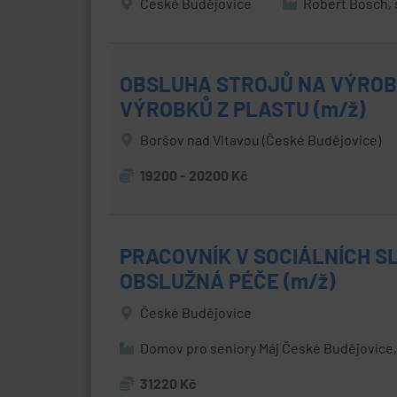
České Budějovice
Robert Bosch, s
OBSLUHA STROJŮ NA VÝROB
VÝROBKŮ Z PLASTU (m/ž)
Boršov nad Vltavou (České Budějovice)
19200 - 20200 Kč
PRACOVNÍK V SOCIÁLNÍCH S
OBSLUŽNÁ PÉČE (m/ž)
České Budějovice
Domov pro seniory Máj České Budějovice,
31220 Kč