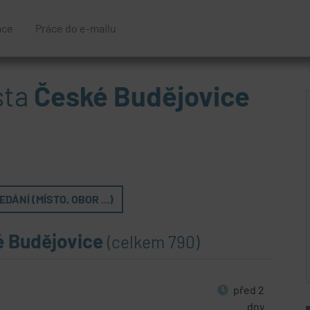
áce
Práce do e-mailu
sta
České Budějovice
DÁNÍ (MÍSTO, OBOR ...)
é Budějovice
(celkem 790)
před 2
dny