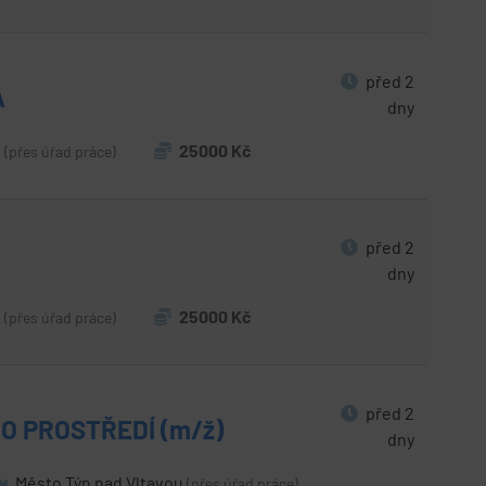
před 2
A
dny
.
25000 Kč
(přes úřad práce)
před 2
dny
.
25000 Kč
(přes úřad práce)
před 2
O PROSTŘEDÍ (m/ž)
dny
Město Týn nad Vltavou
(přes úřad práce)