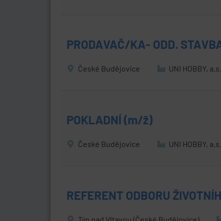
PRODAVAČ/KA- ODD. STAVB
České Budějovice
UNI HOBBY, a.s
POKLADNÍ (m/ž)
České Budějovice
UNI HOBBY, a.s
REFERENT ODBORU ŽIVOTNÍH
Týn nad Vltavou (České Budějovice)