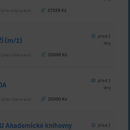
.
27328 Kč
(přes úřad práce)
před 2
Í (m/ž)
dny
.
25000 Kč
(přes úřad práce)
před 2
DA
dny
.
25000 Kč
(přes úřad práce)
 Akademické knihovny
před 2