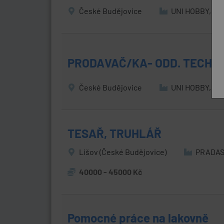
České Budějovice
UNI HOBBY, a.s
PRODAVAČ/KA- ODD. TECHN
České Budějovice
UNI HOBBY, a.s
TESAŘ, TRUHLÁŘ
Lišov (České Budějovice)
PRADAST,
40000 - 45000 Kč
Pomocné práce na lakovně