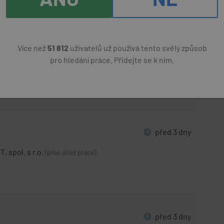
.
25000 Kč
(přes úřad práce)
Více než
51 812
uživatelů už používá tento svělý způsob
před 2
pro hledání práce. Přidejte se k nim.
IKA
dny
.
25000 Kč
(přes úřad práce)
před 3 dny
 spol. s r.o.
(přes úřad práce)
před 3 dny