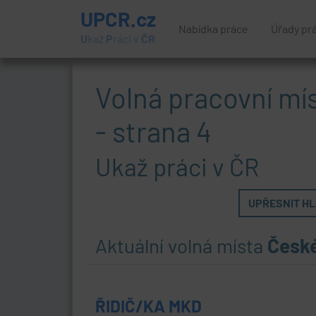
UPCR.cz
Nabídka práce
Úřady pr
U
kaž
P
ráci v
ČR
Volná pracovní mí
- strana 4
Ukaž práci v ČR
UPŘESNIT HLE
Aktuální volná místa
Česk
ŘIDIČ/KA MKD