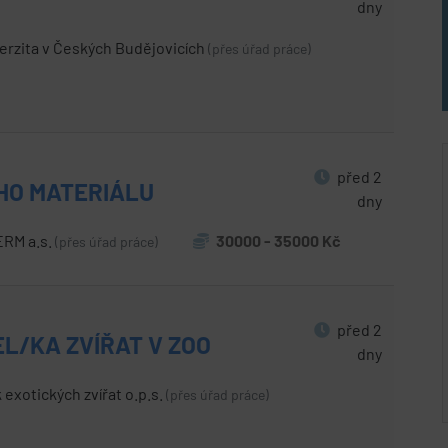
dny
erzita v Českých Budějovicích
(přes úřad práce)
před 2
ÍHO MATERIÁLU
dny
RM a.s.
30000 - 35000 Kč
(přes úřad práce)
před 2
L/KA ZVÍŘAT V ZOO
dny
 exotických zvířat o.p.s.
(přes úřad práce)