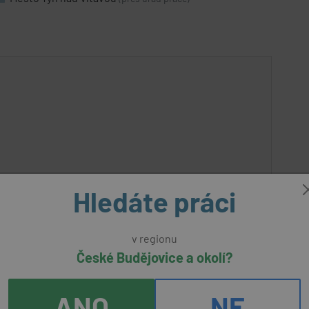
Hledáte práci
v regionu
České Budějovice a okolí?
před 2
SHOPU (m/ž)
dny
ANO
NE