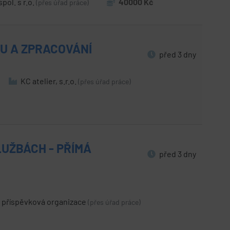
pol. s r.o.
40000 Kč
(přes úřad práce)
U A ZPRACOVÁNÍ
před 3 dny
KC atelier, s.r.o.
(přes úřad práce)
LUŽBÁCH - PŘÍMÁ
před 3 dny
 příspěvková organizace
(přes úřad práce)