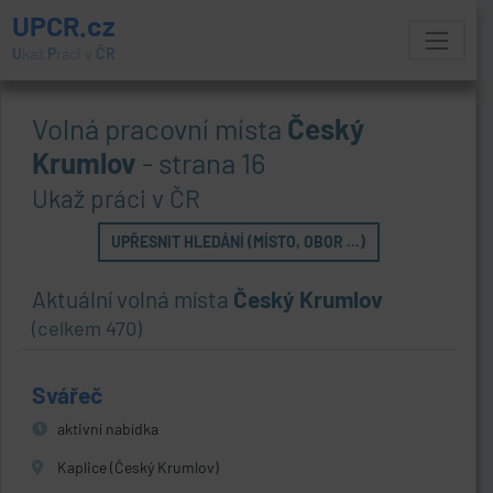
UPCR.cz
U
kaž
P
ráci v
ČR
Volná pracovní místa
Český
Krumlov
- strana 16
Ukaž práci v ČR
UPŘESNIT HLEDÁNÍ (MÍSTO, OBOR ...)
Aktuální volná místa
Český Krumlov
(celkem 470)
Svářeč
aktivní nabídka
Kaplice (Český Krumlov)