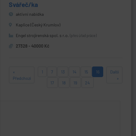
Svářeč/ka
aktivní nabídka
Kaplice (Český Krumlov)
Engel strojírenská spol. s r.o.
(přes úřad práce)
27328 - 40000 Kč
«
1
7
13
14
15
16
Další
Předchozí
»
17
18
19
24