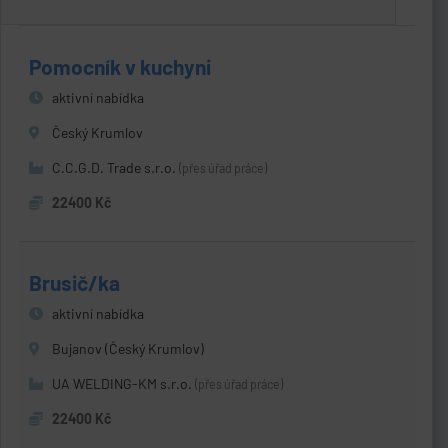
Pomocník v kuchyni
aktivní nabídka
Český Krumlov
C.C.G.D. Trade s.r.o.
(přes úřad práce)
22400 Kč
Brusič/ka
aktivní nabídka
Bujanov (Český Krumlov)
UA WELDING-KM s.r.o.
(přes úřad práce)
22400 Kč