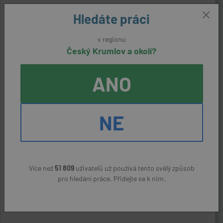
Hledáte práci
Dělník/dělnice - obsluha stroje
aktivní nabídka
v regionu
Český Krumlov a okolí?
Benešov nad Černou (Český Krumlov)
HM PLAST s.r.o.
(přes úřad práce)
ANO
22400 - 25000 Kč
NE
Prodavač/ka ostatního zboží v
prodejnách
aktivní nabídka
Více než
51 809
uživatelů už používá tento svělý způsob
Český Krumlov
pro hledání práce. Přidejte se k nim.
MILENIUM DOM s.r.o.
(přes úřad práce)
22400 Kč