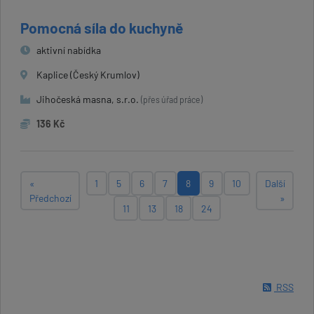
Pomocná síla do kuchyně
aktivní nabídka
Kaplice (Český Krumlov)
Jihočeská masna, s.r.o.
(přes úřad práce)
136 Kč
«
1
5
6
7
8
9
10
Další
Předchozí
»
11
13
18
24
RSS