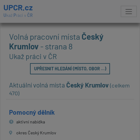
UPCR.cz
U
kaž
P
ráci v
ČR
Volná pracovní místa
Český
Krumlov
- strana 8
Ukaž práci v ČR
UPŘESNIT HLEDÁNÍ (MÍSTO, OBOR ...)
Aktuální volná místa
Český Krumlov
(celkem
470)
Pomocný dělník
aktivní nabídka
okres Český Krumlov