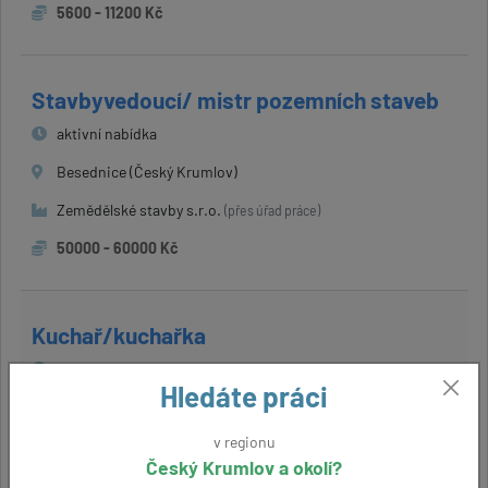
5600 - 11200 Kč
Stavbyvedoucí/ mistr pozemních staveb
aktivní nabídka
Besednice (Český Krumlov)
Zemědělské stavby s.r.o.
(přes úřad práce)
50000 - 60000 Kč
Kuchař/kuchařka
aktivní nabídka
Hledáte práci
Lipno nad Vltavou (Český Krumlov)
v regionu
Lipno Gastro Services s.r.o.
(přes úřad práce)
Český Krumlov a okolí?
30000 Kč