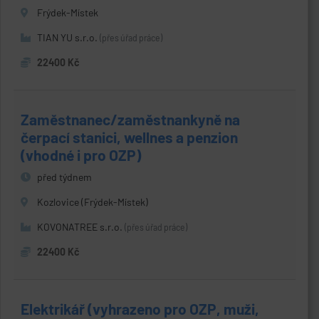
Frýdek-Místek
TIAN YU s.r.o.
(přes úřad práce)
22400 Kč
Zaměstnanec/zaměstnankyně na
čerpací stanici, wellnes a penzion
(vhodné i pro OZP)
před týdnem
Kozlovice (Frýdek-Místek)
KOVONATREE s.r.o.
(přes úřad práce)
22400 Kč
Elektrikář (vyhrazeno pro OZP, muži,