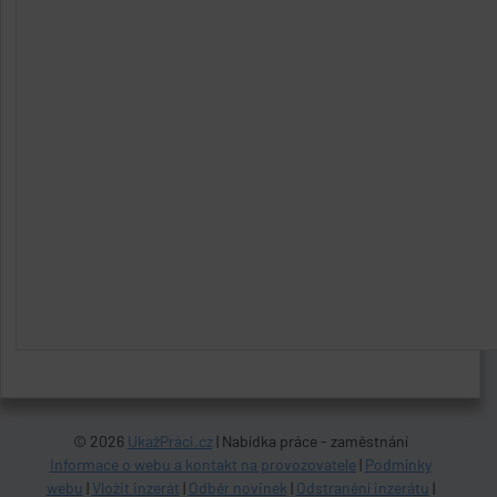
© 2026
UkažPráci.cz
| Nabídka práce - zaměstnání
Informace o webu a kontakt na provozovatele
|
Podmínky
webu
|
Vložit inzerát
|
Odběr novinek
|
Odstranění inzerátu
|