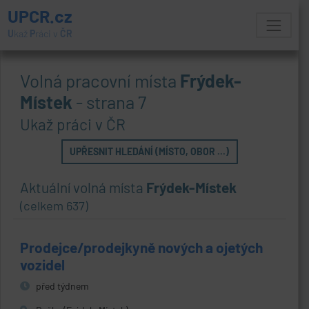
UPCR.cz
U
kaž
P
ráci v
ČR
Volná pracovní místa
Frýdek-
Místek
- strana 7
Ukaž práci v ČR
UPŘESNIT HLEDÁNÍ (MÍSTO, OBOR ...)
Aktuální volná místa
Frýdek-Místek
(celkem 637)
Prodejce/prodejkyně nových a ojetých
vozidel
před týdnem