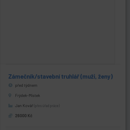
Zámečník/stavební truhlář (muži, ženy)
před týdnem
Frýdek-Místek
Jan Kovář
(přes úřad práce)
26000 Kč