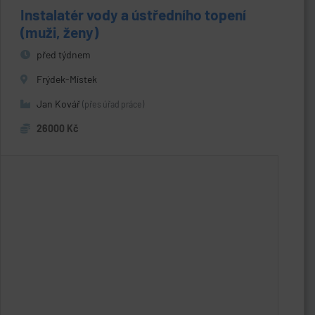
Instalatér vody a ústředního topení
(muži, ženy)
před týdnem
Frýdek-Místek
Jan Kovář
(přes úřad práce)
26000 Kč