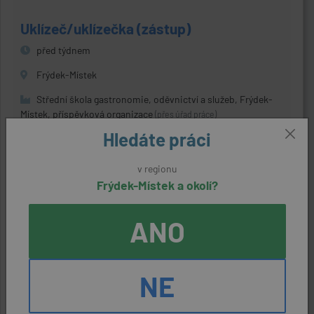
Uklízeč/uklízečka (zástup)
před týdnem
Frýdek-Místek
Střední škola gastronomie, oděvnictví a služeb, Frýdek-
Místek, příspěvková organizace
(přes úřad práce)
Hledáte práci
22400 Kč
v regionu
Frýdek-Místek a okolí?
Vedoucí montáže a kompletace
(vyhrazeno pro OZP, muži, ženy)
ANO
před týdnem
Třinec (Frýdek-Místek)
NE
AREVAL s.r.o.
(přes úřad práce)
14000 Kč