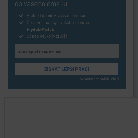
do vašeho emailu
Přehled nabídek ve vašem emailu
Čerstvé nabídky z vašeho regionu
(
Frýdek-Místek
)
Jde to kdykoliv zrušit
ochrana osobních údajů