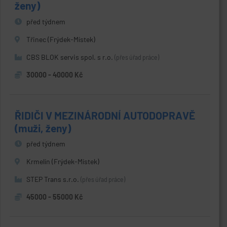
ženy)
před týdnem
Třinec (Frýdek-Místek)
CBS BLOK servis spol. s r.o.
(přes úřad práce)
30000 - 40000 Kč
ŘIDIČI V MEZINÁRODNÍ AUTODOPRAVĚ
(muži, ženy)
před týdnem
Krmelín (Frýdek-Místek)
STEP Trans s.r.o.
(přes úřad práce)
45000 - 55000 Kč