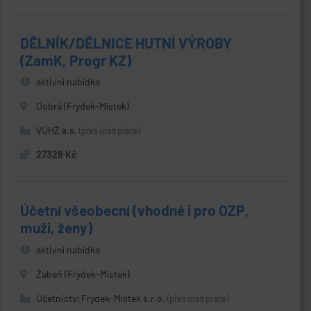
DĚLNÍK/DĚLNICE HUTNÍ VÝROBY
(ZamK, Progr KZ)
aktivní nabídka
Dobrá (Frýdek-Místek)
VÚHŽ a.s.
(přes úřad práce)
27328 Kč
Účetní všeobecní (vhodné i pro OZP,
muži, ženy)
aktivní nabídka
Žabeň (Frýdek-Místek)
Účetnictví Frýdek-Místek s.r.o.
(přes úřad práce)