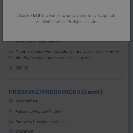
Více než
51 817
uživatelů už používá tento svělý způsob
Učitel/učitelka MŠ
pro hledání práce. Přidejte se k nim.
před týdnem
Vendryně (Frýdek-Místek)
Mateřská škola - Przedszkole, Vendryně č. 1, okres Frýdek-
Místek,příspěvková organizace
(přes úřad práce)
200 Kč
PRODAVAČ/PRODAVAČKA (ZamK)
před týdnem
Palkovice (Frýdek-Místek)
Dang Van Hieu
(přes úřad práce)
22400 Kč