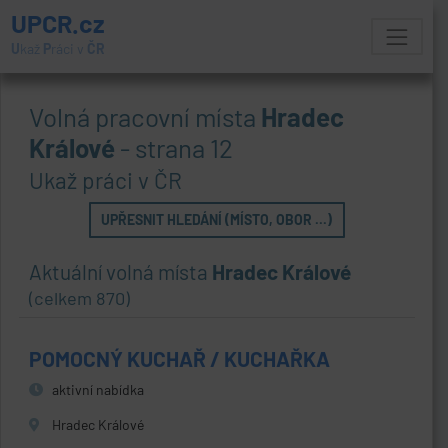
UPCR.cz
U
kaž
P
ráci v
ČR
Volná pracovní místa
Hradec
Králové
- strana 12
Ukaž práci v ČR
UPŘESNIT HLEDÁNÍ (MÍSTO, OBOR ...)
Aktuální volná místa
Hradec Králové
(celkem 870)
POMOCNÝ KUCHAŘ / KUCHAŘKA
aktivní nabídka
Hradec Králové