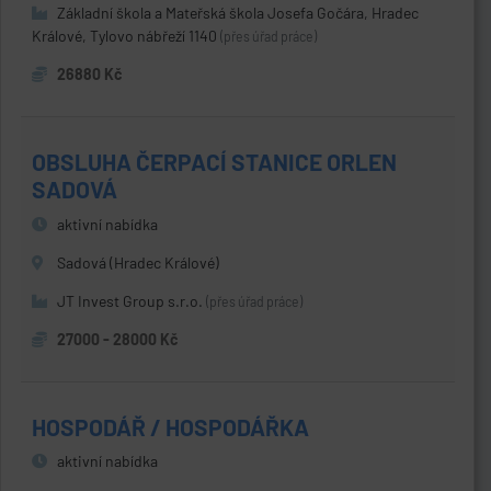
Základní škola a Mateřská škola Josefa Gočára, Hradec
Králové, Tylovo nábřeží 1140
(přes úřad práce)
26880 Kč
OBSLUHA ČERPACÍ STANICE ORLEN
SADOVÁ
aktivní nabídka
Sadová (Hradec Králové)
JT Invest Group s.r.o.
(přes úřad práce)
27000 - 28000 Kč
HOSPODÁŘ / HOSPODÁŘKA
aktivní nabídka