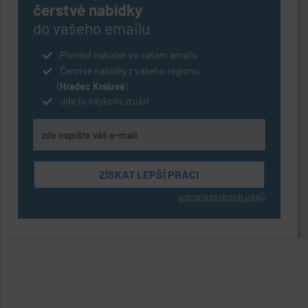
čerstvé nabídky
do vašeho emailu
Přehled nabídek ve vašem emailu
Čerstvé nabídky z vašeho regionu
(
Hradec Králové
)
Jde to kdykoliv zrušit
ochrana osobních údajů