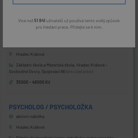
37000 - 45000 Kč
Více než
51 841
uživatelů už používá tento svělý způsob
pro hledání práce. Přidejte se k nim.
UČITEL / UČITELKA MŠ
aktivní nabídka
Hradec Králové
Základní škola a Mateřská škola, Hradec Králové -
Svobodné Dvory, Spojovací 66
(přes úřad práce)
35000 - 48000 Kč
PSYCHOLOG / PSYCHOLOŽKA
aktivní nabídka
Hradec Králové
Dětský diagnostický ústav, středisko výchovné péče,