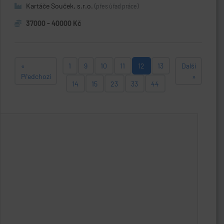
Kartáče Souček, s.r.o.
(přes úřad práce)
37000 - 40000 Kč
«
1
9
10
11
12
13
Další
Předchozí
»
14
15
23
33
44