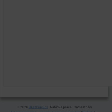
© 2026
UkažPráci.cz
| Nabídka práce - zaměstnání