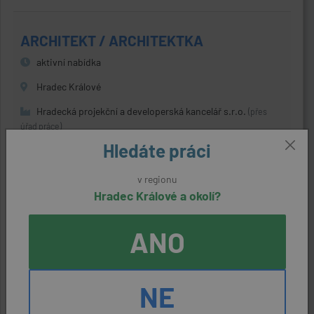
ARCHITEKT / ARCHITEKTKA
aktivní nabídka
Hradec Králové
Hradecká projekční a developerská kancelář s.r.o.
(přes
úřad práce)
Hledáte práci
40000 - 60000 Kč
v regionu
Hradec Králové a okolí?
UČITEL / UČITELKA ODBORNÉHO
VÝCVIKU - pro obor karosář
ANO
aktivní nabídka
Hradec Králové
NE
Střední odborná škola a Střední odborné učiliště, Hradec
Králové, Vocelova 1338
(přes úřad práce)