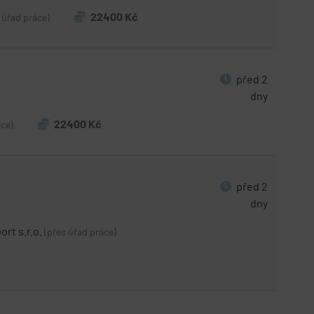
22400 Kč
 úřad práce)
před 2
dny
22400 Kč
áce)
před 2
dny
ort s.r.o.
(přes úřad práce)