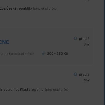
žba České republiky
(přes úřad práce)
před 2
 CNC
dny
.r.o.
200 - 250 Kč
(přes úřad práce)
před 2
dny
Electronics Klášterec s.r.o.
(přes úřad práce)