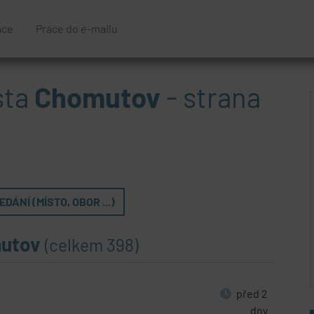
áce
Práce do e-mailu
sta
Chomutov
- strana
DÁNÍ (MÍSTO, OBOR ...)
utov
(celkem 398)
před 2
dny