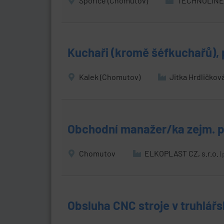
Spořice (Chomutov)
TECHNOLINE s
Kuchaři (kromě šéfkuchařů),
Kalek (Chomutov)
Jitka Hrdličkov
Obchodní manažer/ka zejm. p
Chomutov
ELKOPLAST CZ, s.r.o.
(
Obsluha CNC stroje v truhlář