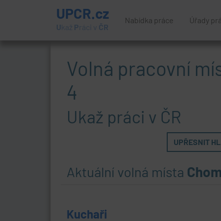
UPCR.cz
Nabídka práce
Úřady pr
U
kaž
P
ráci v
ČR
Volná pracovní mí
4
Ukaž práci v ČR
UPŘESNIT HLE
Aktuální volná místa
Chom
Kuchaři