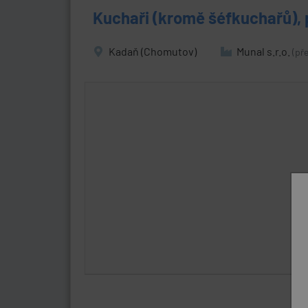
Kuchaři (kromě šéfkuchařů),
Kadaň (Chomutov)
Munal s.r.o.
(př