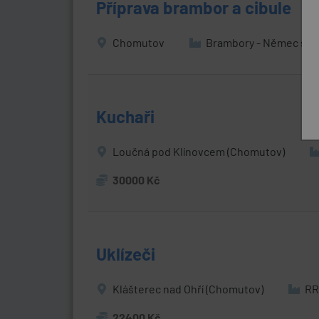
Příprava brambor a cibule
Chomutov
Brambory - Němec s.r.
Kuchaři
Loučná pod Klínovcem (Chomutov)
30000 Kč
Uklízeči
Klášterec nad Ohří (Chomutov)
RR 
22400 Kč