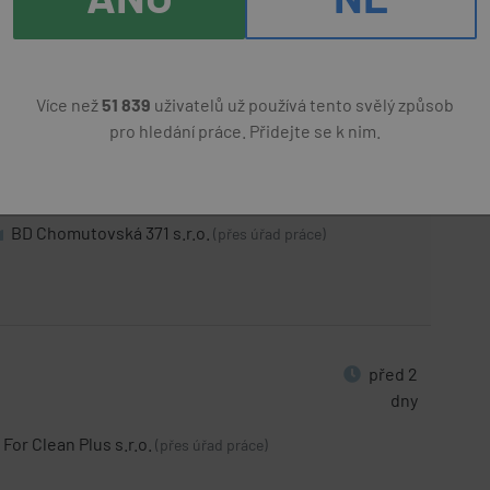
dny
o.
14000 Kč
(přes úřad práce)
Více než
51 839
uživatelů už používá tento svělý způsob
pro hledání práce. Přidejte se k nim.
před 2
dny
BD Chomutovská 371 s.r.o.
(přes úřad práce)
před 2
dny
For Clean Plus s.r.o.
(přes úřad práce)