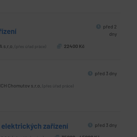
před 2
řízení
dny
 s.r.o.
22400 Kč
(přes úřad práce)
před 3 dny
H Chomutov s.r.o.
(přes úřad práce)
 elektrických zařízení
před 3 dny