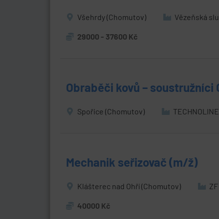
Všehrdy (Chomutov)
Vězeňská slu
29000 - 37600 Kč
Obraběči kovů – soustružníci
Spořice (Chomutov)
TECHNOLINE s
Mechanik seřizovač (m/ž)
Klášterec nad Ohří (Chomutov)
ZF 
40000 Kč