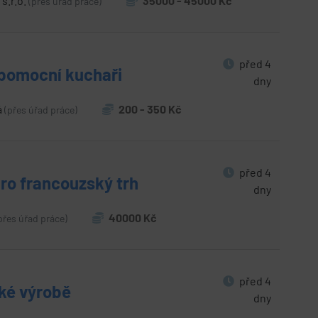
.r.o.
35000 - 45000 Kč
(přes úřad práce)
před 4
 pomocní kuchaři
dny
á
200 - 350 Kč
(přes úřad práce)
před 4
ro francouzský trh
dny
40000 Kč
přes úřad práce)
před 4
ské výrobě
dny