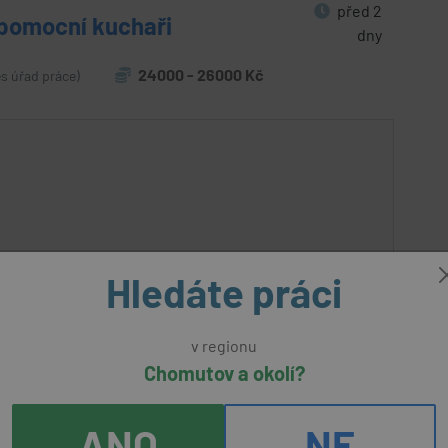
před 2
 pomocní kuchaři
dny
24000 - 26000 Kč
es úřad práce)
Hledáte práci
v regionu
Chomutov a okolí?
ANO
NE
před 2