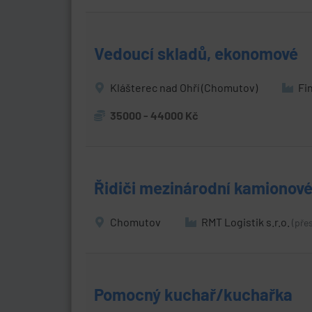
Vedoucí skladů, ekonomové
Klášterec nad Ohří (Chomutov)
Fin
35000 - 44000 Kč
Řidiči mezinárodní kamionov
Chomutov
RMT Logistik s.r.o.
(pře
Pomocný kuchař/kuchařka