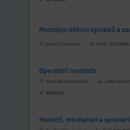
Montážní dělníci výrobků a za
okres Chomutov
NIKA - SLOVANKA
Operátoři montáže
Vrskmaň (Chomutov)
JUNGHEINRIC
31000 Kč
Montéři, mechanici a opraváři