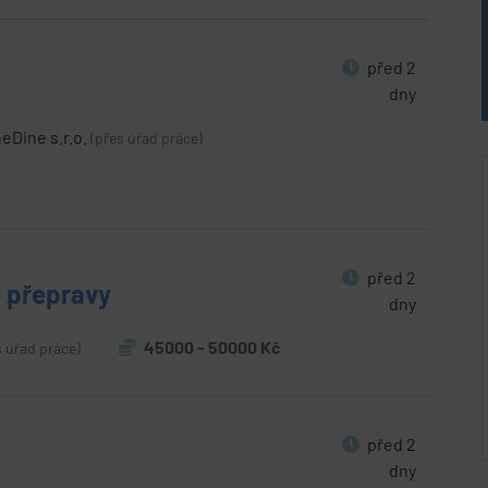
před 2
dny
eDine s.r.o.
(přes úřad práce)
před 2
é přepravy
dny
45000 - 50000 Kč
s úřad práce)
před 2
dny