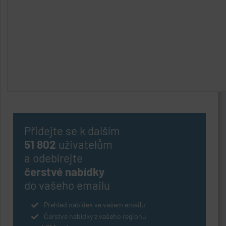
Přidejte se k dalším
51 802
uživatelům
a odebírejte
čerstvé nabídky
do vašeho emailu
Přehled nabídek ve vašem emailu
Čerstvé nabídky z vašeho regionu