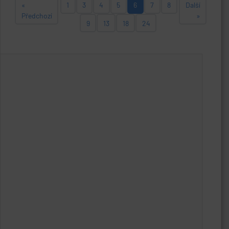
«
1
3
4
5
6
7
8
Další
Předchozí
»
9
13
18
24