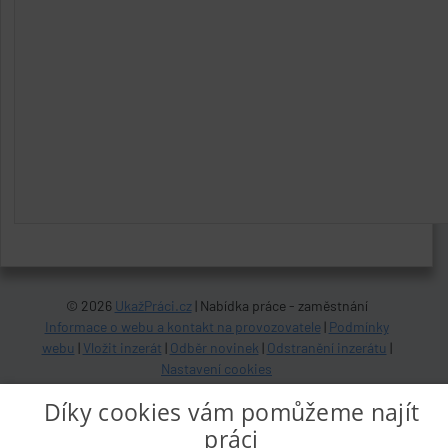
© 2026
UkažPráci.cz
| Nabídka práce - zaměstnání
Informace o webu a kontakt na provozovatele
|
Podmínky
webu
|
Vložit inzerát
|
Odběr novinek
|
Odstranění inzerátu
|
Nastavení cookies
Díky cookies vám pomůžeme najít
práci