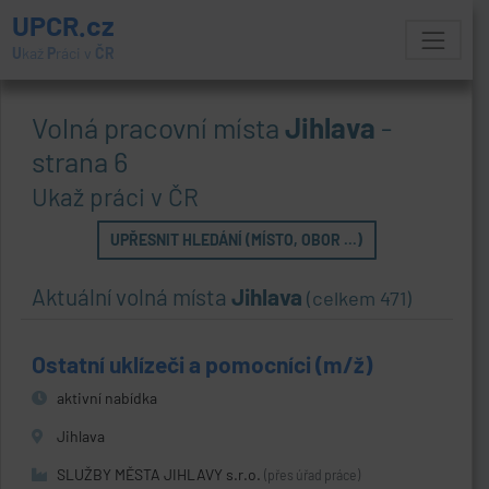
UPCR.cz
U
kaž
P
ráci v
ČR
Volná pracovní místa
Jihlava
-
strana 6
Ukaž práci v ČR
UPŘESNIT HLEDÁNÍ (MÍSTO, OBOR ...)
Aktuální volná místa
Jihlava
(celkem 471)
Ostatní uklízeči a pomocníci (m/ž)
aktivní nabídka
Jihlava
SLUŽBY MĚSTA JIHLAVY s.r.o.
(přes úřad práce)