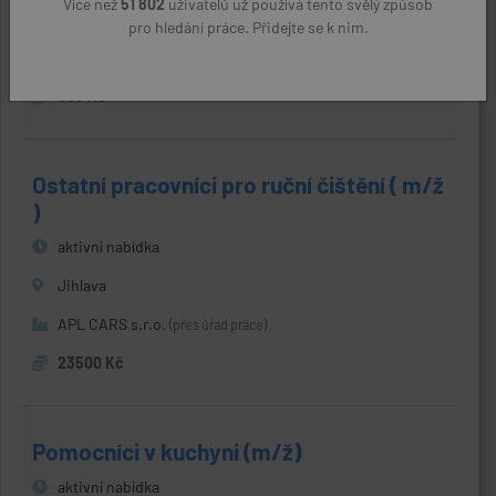
Více než
51 802
uživatelů už používá tento svělý způsob
Jihlava
pro hledání práce. Přidejte se k nim.
Ing. et Bc. Lenka Štichauerová
(přes úřad práce)
600 Kč
Ostatní pracovníci pro ruční čištění ( m/ž
)
aktivní nabídka
Jihlava
APL CARS s.r.o.
(přes úřad práce)
23500 Kč
Pomocníci v kuchyni (m/ž)
aktivní nabídka