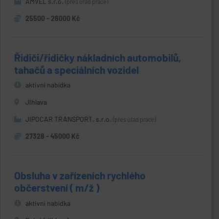
AMVEL s.r.o.
(přes úřad práce)
25500 - 26000 Kč
Řidiči/řidičky nákladních automobilů,
tahačů a speciálních vozidel
aktivní nabídka
Jihlava
JIPOCAR TRANSPORT, s.r.o.
(přes úřad práce)
27328 - 45000 Kč
Obsluha v zařízeních rychlého
občerstvení ( m/ž )
aktivní nabídka