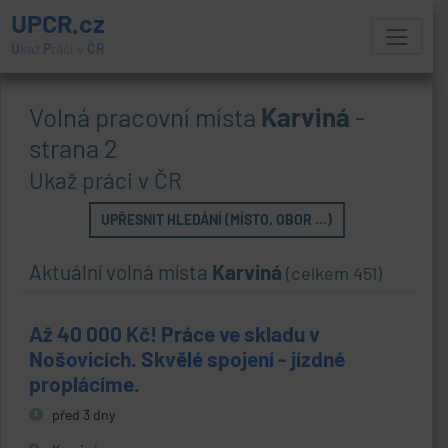
UPCR.cz
U
kaž
P
ráci v
ČR
Volná pracovní místa
Karviná
-
strana 2
Ukaž práci v ČR
UPŘESNIT HLEDÁNÍ (MÍSTO, OBOR ...)
Aktuální volná místa
Karviná
(celkem 451)
Až 40 000 Kč! Práce ve skladu v
Nošovicích. Skvělé spojení - jízdné
proplácíme.
před 3 dny