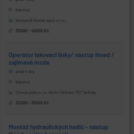
Karviná
Human & Hunter spol. s r.o.
35000 - 40000 Kč
Operátor lakovací linky/ nástup ihned /
zajímavá mzda
před 4 dny
Karviná
Comac jobs s.r.o. Horní Těrlicko 737 Těrlicko
32000 - 35000 Kč
Montáž hydraulických hadic - nástup