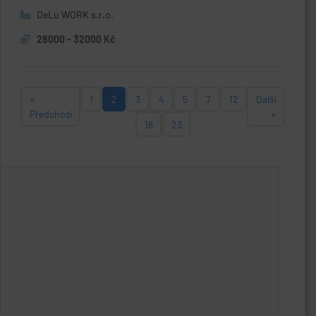
DeLu WORK s.r.o.
28000 - 32000 Kč
«
1
2
3
4
5
7
12
Další
Předchozí
»
18
23