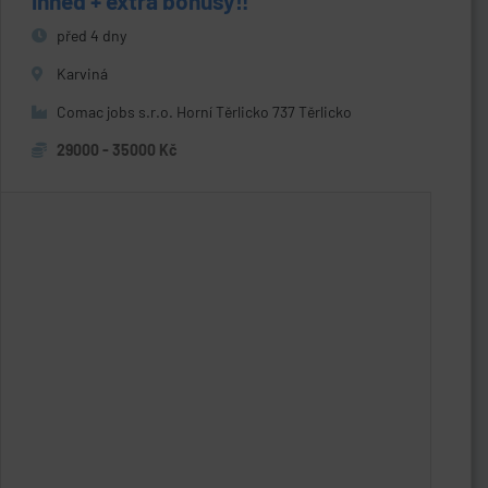
ihned + extra bonusy‼️
před 4 dny
Karviná
Comac jobs s.r.o. Horní Těrlicko 737 Těrlicko
29000 - 35000 Kč