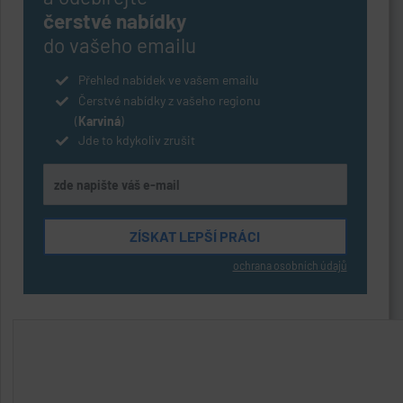
čerstvé nabídky
do vašeho emailu
Přehled nabídek ve vašem emailu
Čerstvé nabídky z vašeho regionu
(
Karviná
)
Jde to kdykoliv zrušit
ochrana osobních údajů