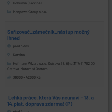
Bohumín (Karviná)
ManpowerGroup s.r.o.
Seřizovač_zámečník_nástup možný
ihned
před 3 dny
Karviná
Hofmann Wizard s.r.o. Ostrava 28. října 3117/61 702 00
Ostrava-Moravská Ostrava
39000 - 42000 Kč
️ Lehká práce, která Vás neunaví – 13. a
14.plat, doprava zdarma! (P)
před 4 dny