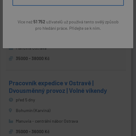
Máte zkušenosti z výroby? Operátor/ka
montáže (m/ž) | až 38 800 Kč
Více než
51 752
uživatelů už používá tento svělý způsob
před 5 dny
pro hledání práce. Přidejte se k nim.
Karviná
Manuvia Ostrava
35000 - 38000 Kč
Pracovník expedice v Ostravě |
Dvousměnný provoz | Volné víkendy
před 5 dny
Bohumín (Karviná)
Manuvia - centrální nábor Ostrava
35000 - 36000 Kč