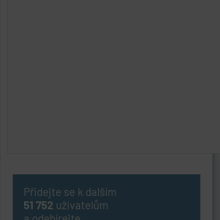
Přidejte se k dalším
51 752
uživatelům
a odebírejte