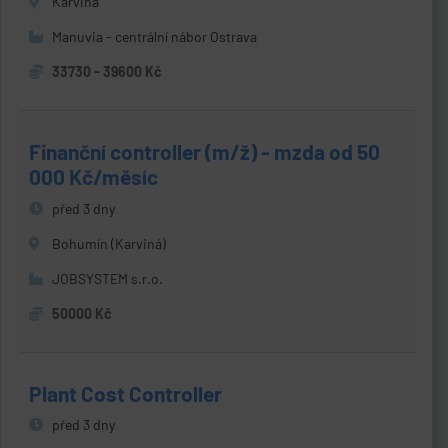
Karviná
Manuvia - centrální nábor Ostrava
33730 - 39600 Kč
Finanční controller (m/ž) - mzda od 50
000 Kč/měsíc
před 3 dny
Bohumín (Karviná)
JOBSYSTEM s.r.o.
50000 Kč
Plant Cost Controller
před 3 dny