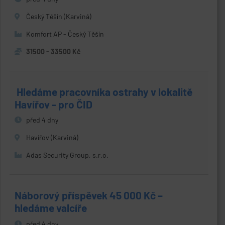
Český Těšín (Karviná)
Komfort AP - Český Těšín
31500 - 33500 Kč
️ Hledáme pracovníka ostrahy v lokalitě
Havířov - pro ČID
před 4 dny
Havířov (Karviná)
Adas Security Group, s.r.o.
Náborový příspěvek 45 000 Kč –
hledáme valcíře
před 4 dny