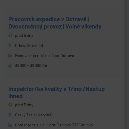
Pracovník expedice v Ostravě |
Dvousměnný provoz | Volné víkendy
před 5 dny
Orlová (Karviná)
Manuvia - centrální nábor Ostrava
35000 - 36000 Kč
Inspektor/ka kvality v Třinci/Nástup
ihned
před 5 dny
Český Těšín (Karviná)
Comac jobs s.r.o. Horní Těrlicko 737 Těrlicko