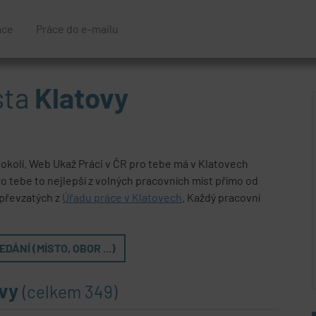
áce
Práce do e-mailu
sta
Klatovy
 okolí. Web Ukaž Práci v ČR pro tebe má v Klatovech
ro tebe to nejlepší z volných pracovních míst přímo od
 převzatých z
Úřadu práce v Klatovech
. Každý pracovní
DÁNÍ (MÍSTO, OBOR ...)
ovy
(celkem 349)