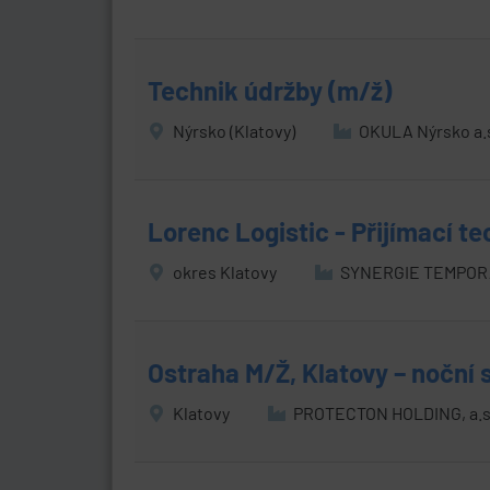
Technik údržby (m/ž)
Nýrsko (Klatovy)
OKULA Nýrsko a.
Lorenc Logistic - Přijímací te
okres Klatovy
SYNERGIE TEMPORAR
Ostraha M/Ž, Klatovy – noční 
Klatovy
PROTECTON HOLDING, a.s