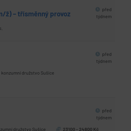
před
(m/ž) – třísměnný provoz
týdnem
s.
před
týdnem
konzumní družstvo Sušice
před
týdnem
zumní družstvo Sušice
23100 - 24800 Kč