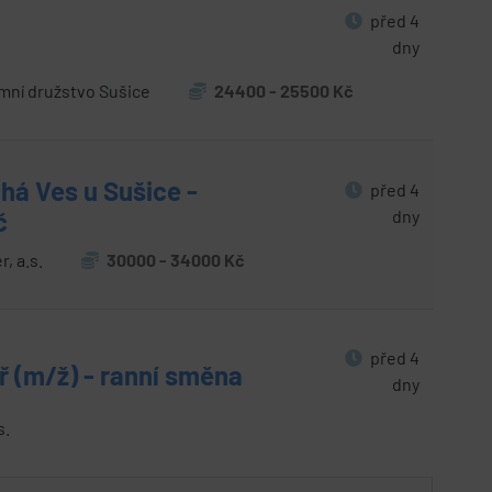
před 4
dny
ní družstvo Sušice
24400 - 25500 Kč
uhá Ves u Sušice -
před 4
dny
č
, a.s.
30000 - 34000 Kč
před 4
 (m/ž) - ranní směna
dny
s.