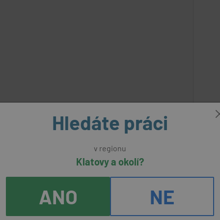
Hledáte práci
v regionu
před 6 dny
Klatovy a okolí?
ké konzumní družstvo Sušice
ANO
NE