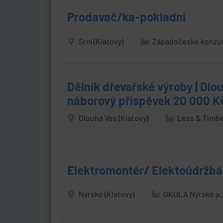
Prodavač/ka-pokladní
Srní (Klatovy)
Západočeské konzum
Dělník dřevařské výroby | Dlo
náborový příspěvek 20 000 K
Dlouhá Ves (Klatovy)
Less & Timber
Elektromontér/ Elektoúdržbář
Nýrsko (Klatovy)
OKULA Nýrsko a.