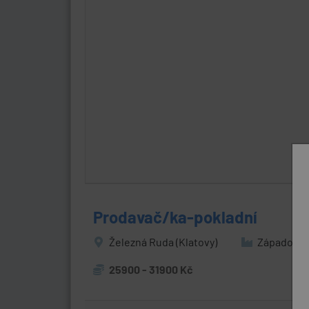
Prodavač/ka-pokladní
Železná Ruda (Klatovy)
Západočes
25900 - 31900 Kč