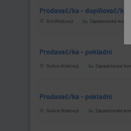
Prodavač/ka - doplňovač/ka 
Srní (Klatovy)
Západočeské konzum
Prodavač/ka - pokladní
Sušice (Klatovy)
Západočeské kon
Prodavač/ka - pokladní
Sušice (Klatovy)
Západočeské kon