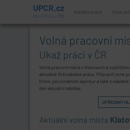
UPCR.cz
Nabídka práce
Úřady pr
U
kaž
P
ráci v
ČR
Volná pracovní mí
Ukaž práci v ČR
Volná pracovní místa v Klatovech a nejbližším
aktuálně 349 nabídek práce. Připravili jsme p
firem, personálních agentur a také z nabídek
den aktuální nabídka.
UPŘESNIT HLE
Aktuální volná místa
Klat