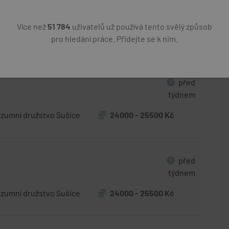
zboží
před 6 dny
Více než
51 784
uživatelů už používá tento svělý způsob
ní družstvo Sušice
300 Kč
pro hledání práce. Přidejte se k nim.
před
týdnem
zumní družstvo Sušice
24000 - 25500 Kč
před
týdnem
zumní družstvo Sušice
24000 - 25500 Kč