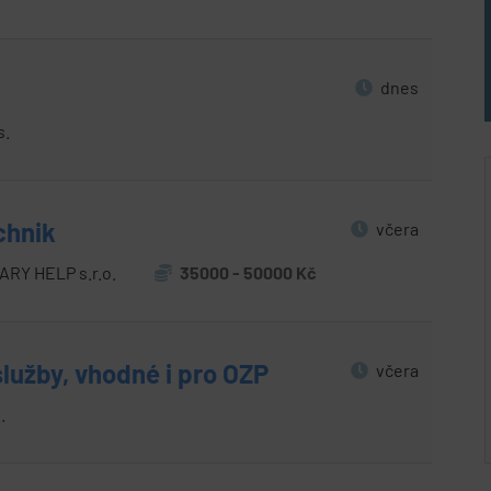
dnes
s.
chnik
včera
Y HELP s.r.o.
35000 - 50000 Kč
služby, vhodné i pro OZP
včera
.