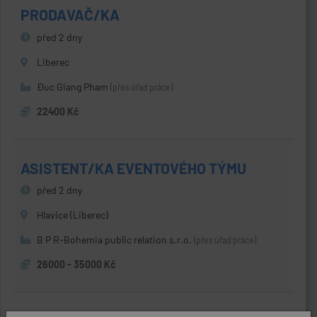
PRODAVAČ/KA
před 2 dny
Liberec
Đuc Giang Pham
(přes úřad práce)
22400 Kč
ASISTENT/KA EVENTOVÉHO TÝMU
před 2 dny
Hlavice (Liberec)
B P R-Bohemia public relation s.r.o.
(přes úřad práce)
26000 - 35000 Kč