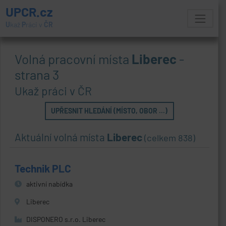
UPCR.cz
U
kaž
P
ráci v
ČR
Volná pracovní místa
Liberec
-
strana 3
Ukaž práci v ČR
UPŘESNIT HLEDÁNÍ (MÍSTO, OBOR ...)
Aktuální volná místa
Liberec
(celkem 838)
Technik PLC
aktivní nabídka
Liberec
DISPONERO s.r.o. Liberec