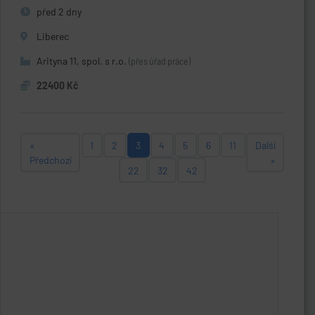
před 2 dny
Liberec
Arityna 11, spol. s r.o.
(přes úřad práce)
22400 Kč
«
1
2
3
4
5
6
11
Další
Předchozí
»
22
32
42