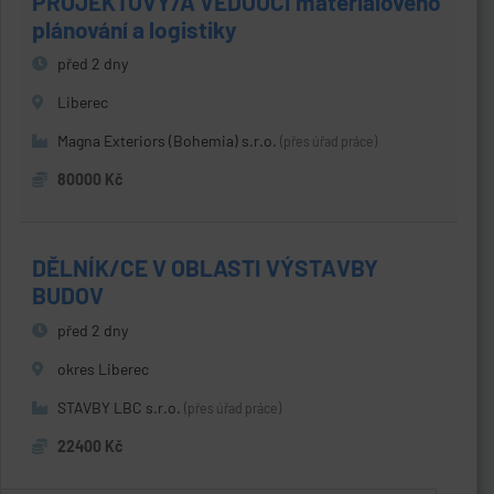
PROJEKTOVÝ/Á VEDOUCÍ materiálového
plánování a logistiky
před 2 dny
Liberec
Magna Exteriors (Bohemia) s.r.o.
(přes úřad práce)
80000 Kč
DĚLNÍK/CE V OBLASTI VÝSTAVBY
BUDOV
před 2 dny
okres Liberec
STAVBY LBC s.r.o.
(přes úřad práce)
22400 Kč