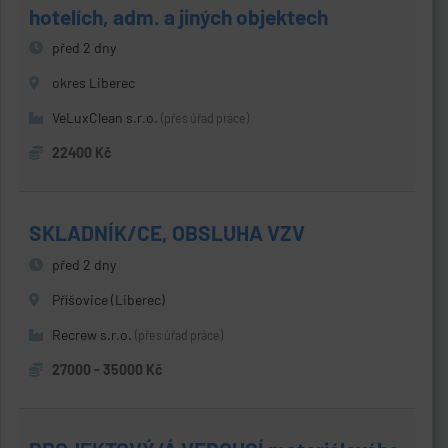
hotelích, adm. a jiných objektech
před 2 dny
okres Liberec
VeLuxClean s.r.o.
(přes úřad práce)
22400 Kč
SKLADNÍK/CE, OBSLUHA VZV
před 2 dny
Příšovice (Liberec)
Recrew s.r.o.
(přes úřad práce)
27000 - 35000 Kč