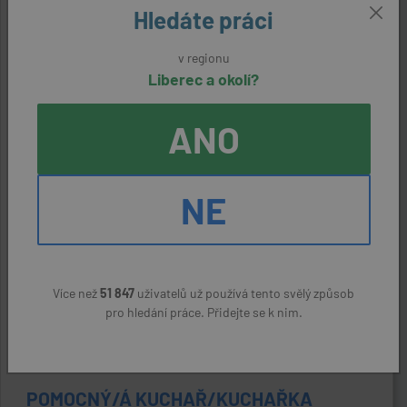
POMOCNÝ/Á KUCHAŘ/KA
Hledáte práci
před 2 dny
v regionu
Liberec
Liberec a okolí?
DI ZHONG HAI s.r.o.
(přes úřad práce)
ANO
22400 Kč
NE
MASÉR/MASÉRKA
před 2 dny
Liberec
Více než
51 847
uživatelů už používá tento svělý způsob
Paraiso massage s.r.o.
(přes úřad práce)
pro hledání práce. Přidejte se k nim.
27328 Kč
POMOCNÝ/Á KUCHAŘ/KUCHAŘKA