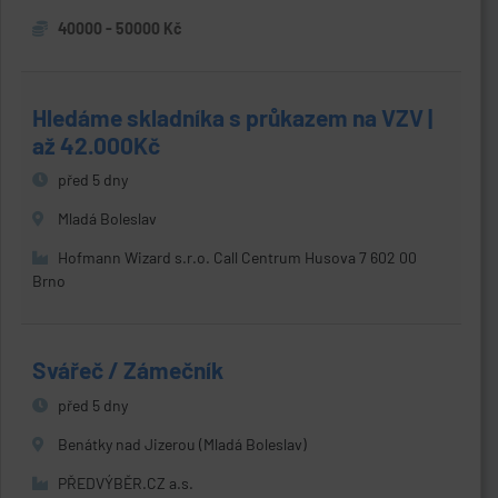
40000 - 50000 Kč
Hledáme skladníka s průkazem na VZV |
až 42.000Kč
před 5 dny
Mladá Boleslav
Hofmann Wizard s.r.o. Call Centrum Husova 7 602 00
Brno
Svářeč / Zámečník
před 5 dny
Benátky nad Jizerou (Mladá Boleslav)
PŘEDVÝBĚR.CZ a.s.