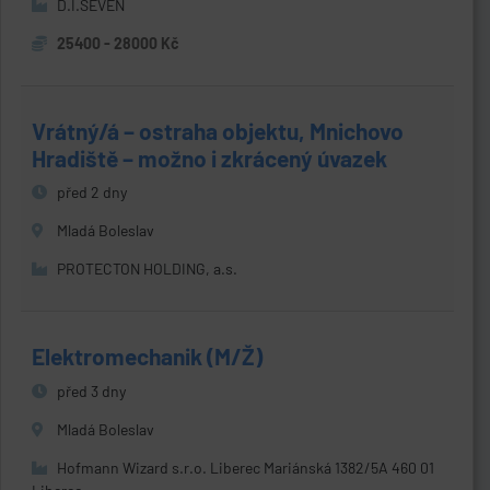
D.I.SEVEN
25400 - 28000 Kč
Vrátný/á – ostraha objektu, Mnichovo
Hradiště – možno i zkrácený úvazek
před 2 dny
Mladá Boleslav
PROTECTON HOLDING, a.s.
Elektromechanik (M/Ž)
před 3 dny
Mladá Boleslav
Hofmann Wizard s.r.o. Liberec Mariánská 1382/5A 460 01