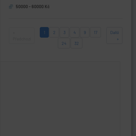
50000 - 60000 Kč
«
1
2
3
4
9
17
Další
Předchozí
»
24
32