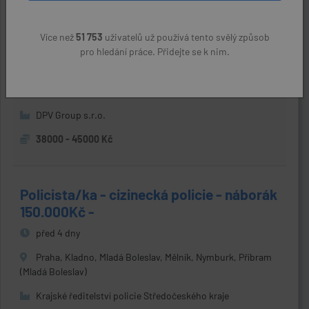
Více než
51 753
uživatelů už používá tento svělý způsob
Tester
pro hledání práce. Přidejte se k nim.
před 4 dny
Mladá Boleslav
DPV Group s.r.o.
38000 - 45000 Kč
Policista/ka - cizinecká policie - náborák
150.000Kč -
před 4 dny
Praha, Kladno, Mladá Boleslav, Mělník, Nymburk, Příbram
(Mladá Boleslav)
Krajské ředitelství policie Středočeského kraje