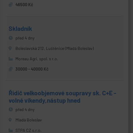
46500 Kč
Skladník
před 4 dny
Boleslavská 212, Luštěnice (Mladá Boleslav)
Moreau Agri, spol. s r.o.
30000 - 40000 Kč
Řidič velkoobjemové soupravy sk. C+E -
volné víkendy,nástup hned
před 4 dny
Mladá Boleslav
STPA CZ s.r.o.