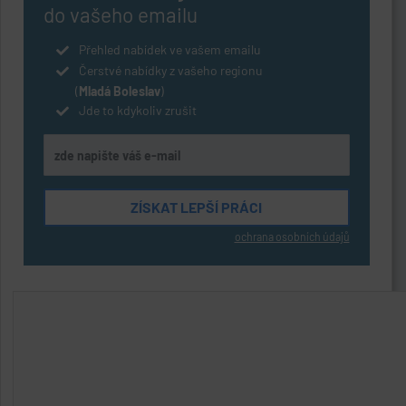
do vašeho emailu
Přehled nabídek ve vašem emailu
Čerstvé nabídky z vašeho regionu
(
Mladá Boleslav
)
Jde to kdykoliv zrušit
ochrana osobních údajů