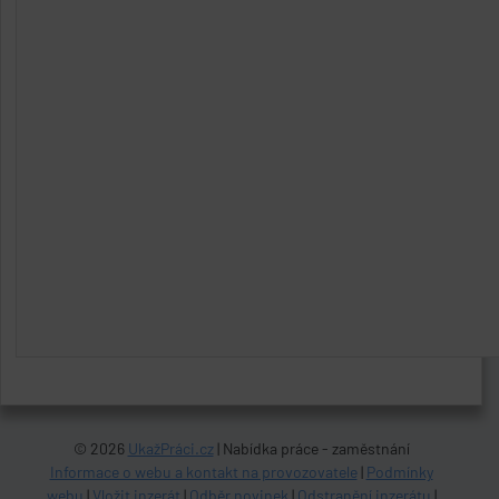
© 2026
UkažPráci.cz
| Nabídka práce - zaměstnání
Informace o webu a kontakt na provozovatele
|
Podmínky
webu
|
Vložit inzerát
|
Odběr novinek
|
Odstranění inzerátu
|