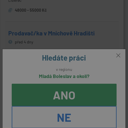
Liberec
48000 - 55000 Kč
Prodavač/ka v Mnichově Hradišti
před 4 dny
Mnichovo Hradiště (Mladá Boleslav)
Hledáte práci
Novák maso - uzeniny s.r.o.
v regionu
22600 - 24800 Kč
Mladá Boleslav a okolí?
ANO
Specialista logistiky a expedice.
před 4 dny
NE
Brandýs nad Labem- Stará Boleslav (Mladá Boleslav)
DISPONERO s.r.o. Liberec