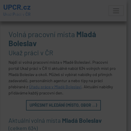
UPCR.cz
U
kaž
P
ráci v
ČR
Volná pracovní místa
Mladá
Boleslav
Ukaž práci v ČR
Najdi si volná pracovní místa v Mladé Boleslavi. Pracovní
portál Ukaž práci v ČR ti aktuálně nabízí 634 volných míst pro
Mladá Boleslav a okolí. Můžeš si vybírat nabídky od přímých
zadavatelů, personálních agentur a nebo tipy na práci
přebírané z
Úřadu práce v Mladé Boleslavi
. Aktuální nabídky
přidáváme každý pracovní den.
UPŘESNIT HLEDÁNÍ (MÍSTO, OBOR ...)
Aktuální volná místa
Mladá Boleslav
(celkem 634)