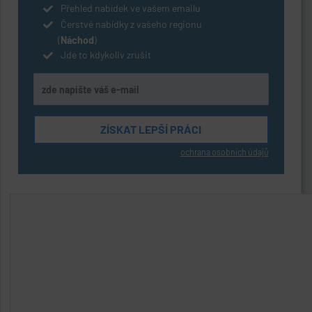
Přehled nabídek ve vašem emailu
Čerstvé nabídky z vašeho regionu
(
Náchod
)
Jde to kdykoliv zrušit
ochrana osobních údajů