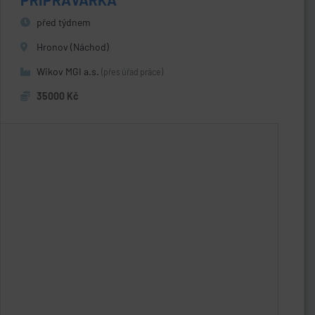
před týdnem
Hronov (Náchod)
Wikov MGI a.s.
(přes úřad práce)
35000 Kč