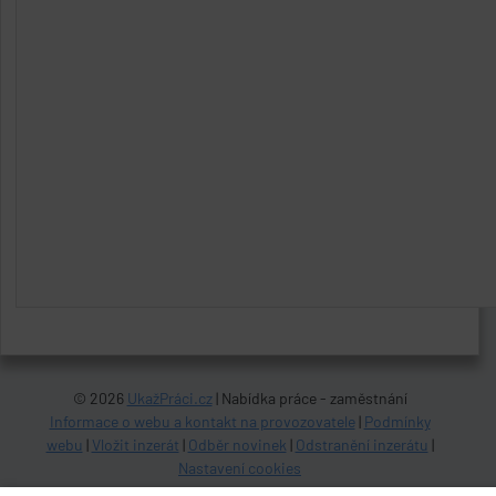
© 2026
UkažPráci.cz
| Nabídka práce - zaměstnání
Informace o webu a kontakt na provozovatele
|
Podmínky
webu
|
Vložit inzerát
|
Odběr novinek
|
Odstranění inzerátu
|
Nastavení cookies