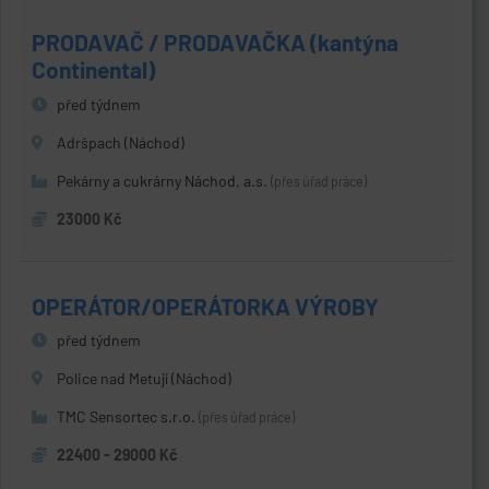
PRODAVAČ / PRODAVAČKA (kantýna
Continental)
před týdnem
Adršpach (Náchod)
Pekárny a cukrárny Náchod, a.s.
(přes úřad práce)
23000 Kč
OPERÁTOR/OPERÁTORKA VÝROBY
před týdnem
Police nad Metují (Náchod)
TMC Sensortec s.r.o.
(přes úřad práce)
22400 - 29000 Kč