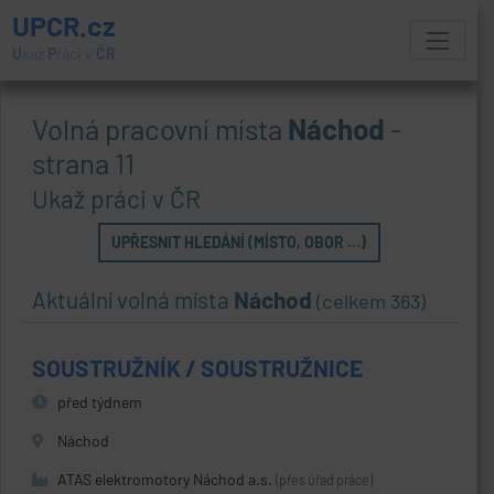
UPCR.cz
U
kaž
P
ráci v
ČR
Volná pracovní místa
Náchod
-
strana 11
Ukaž práci v ČR
UPŘESNIT HLEDÁNÍ (MÍSTO, OBOR ...)
Aktuální volná místa
Náchod
(celkem 363)
SOUSTRUŽNÍK / SOUSTRUŽNICE
před týdnem
Náchod
ATAS elektromotory Náchod a.s.
(přes úřad práce)