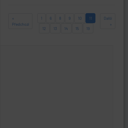
«
1
6
8
9
10
11
Další
Předchozí
»
12
13
14
15
19