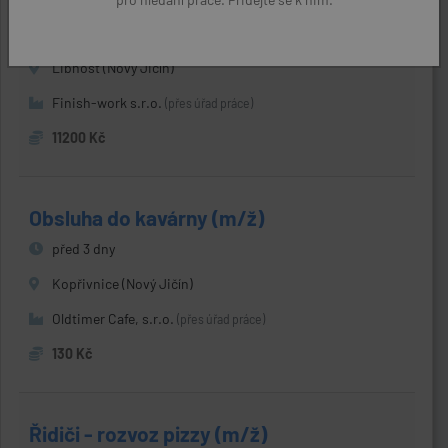
pracovník
před 2 dny
Libhošť (Nový Jičín)
Finish-work s.r.o.
(přes úřad práce)
11200 Kč
Obsluha do kavárny (m/ž)
před 3 dny
Kopřivnice (Nový Jičín)
Oldtimer Cafe, s.r.o.
(přes úřad práce)
130 Kč
Řidiči - rozvoz pizzy (m/ž)