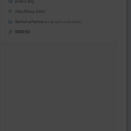
před 2 dny
Odry (Nový Jičín)
Bartoň a Partner s.r.o.
(přes úřad práce)
6000 Kč