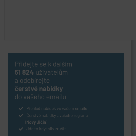
Přidejte se k dalším
51 824
uživatelům
a odebírejte
čerstvé nabídky
do vašeho emailu
Přehled nabídek ve vašem emailu
Čerstvé nabídky z vašeho regionu
(
Nový Jičín
)
Jde to kdykoliv zrušit