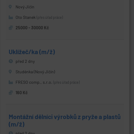
Nový Jičín
Oto Stanek
(přes úřad práce)
25000 - 30000 Kč
Uklížeč/ka (m/ž)
před 2 dny
Studénka (Nový Jičín)
FRESO comp., s.r.o.
(přes úřad práce)
160 Kč
Montážní dělníci výrobků z pryže a plastů
(m/ž)
před 2 dny