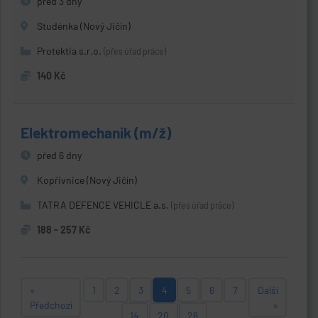
před 3 dny
Studénka (Nový Jičín)
Protektia s.r.o.
(přes úřad práce)
140 Kč
Elektromechanik (m/ž)
před 6 dny
Kopřivnice (Nový Jičín)
TATRA DEFENCE VEHICLE a.s.
(přes úřad práce)
188 - 257 Kč
«
1
2
3
4
5
6
7
Další
Předchozí
»
14
20
26