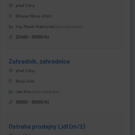
před 3 dny
Bílovec (Nový Jičín)
Ing. Marek Hrabovský
(přes úřad práce)
22400 - 30000 Kč
Zahradník, zahradnice
před 3 dny
Nový Jičín
Jan Klos
(přes úřad práce)
28000 - 36000 Kč
Ostraha prodejny Lidl (m/ž)