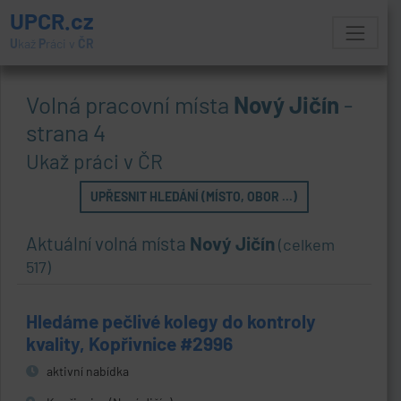
UPCR.cz
U
kaž
P
ráci v
ČR
Volná pracovní místa
Nový Jičín
-
strana 4
Ukaž práci v ČR
UPŘESNIT HLEDÁNÍ (MÍSTO, OBOR ...)
Aktuální volná místa
Nový Jičín
(celkem
517)
Hledáme pečlivé kolegy do kontroly
kvality, Kopřivnice #2996
aktivní nabídka