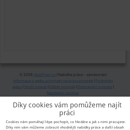
© 2026
UkažPráci.cz
| Nabídka práce - zaměstnání
Informace o webu a kontakt na provozovatele
|
Podmínky
webu
|
Vložit inzerát
|
Odběr novinek
|
Odstranění inzerátu
|
Nastavení cookies
Díky cookies vám pomůžeme najít
práci
Cookies nám pomáhají lépe pochopit, co hledáte a jak s nimi pracujete.
Díky nim vám můžeme zobrazit vhodnější nabídky práce a další obsah