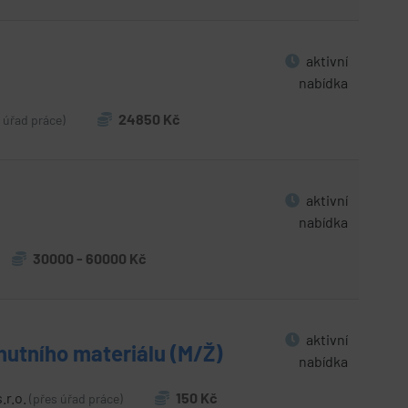
aktivní
nabídka
24850 Kč
 úřad práce)
aktivní
nabídka
30000 - 60000 Kč
aktivní
hutního materiálu (M/Ž)
nabídka
.r.o.
150 Kč
(přes úřad práce)