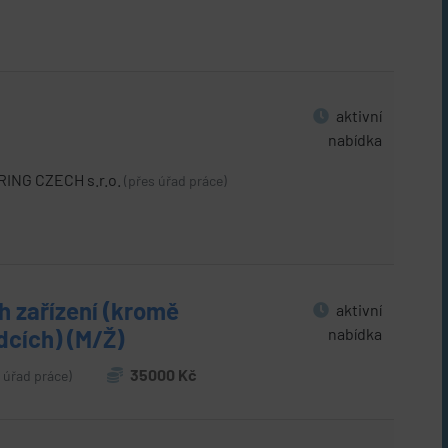
aktivní
nabídka
ING CZECH s.r.o.
(přes úřad práce)
h zařízení (kromě
aktivní
nabídka
dcích) (M/Ž)
35000 Kč
 úřad práce)