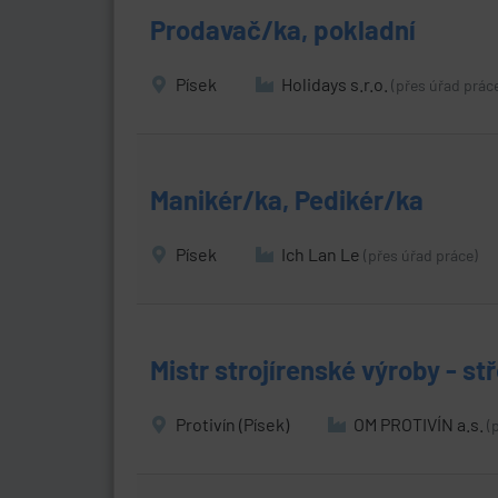
Prodavač/ka, pokladní
Písek
Holidays s.r.o.
(přes úřad prác
Manikér/ka, Pedikér/ka
Písek
Ich Lan Le
(přes úřad práce)
Mistr strojírenské výroby - st
Protivín (Písek)
OM PROTIVÍN a.s.
(