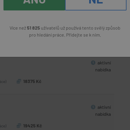
aktivní
nabídka
Více než
51 825
uživatelů už používá tento svělý způsob
pro hledání práce. Přidejte se k nim.
22050 Kč
áce)
aktivní
nabídka
18375 Kč
áce)
aktivní
nabídka
19425 Kč
áce)