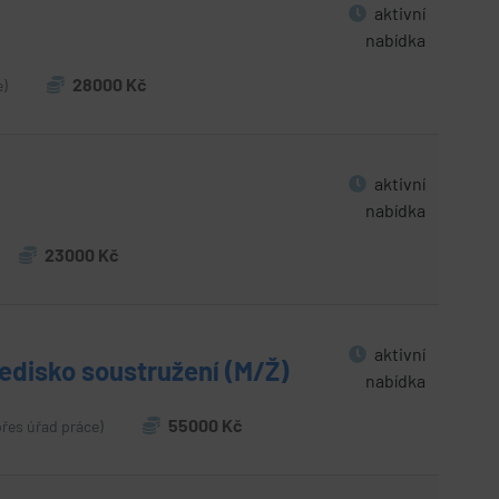
aktivní
nabídka
28000 Kč
e)
aktivní
nabídka
23000 Kč
aktivní
ředisko soustružení (M/Ž)
nabídka
55000 Kč
přes úřad práce)