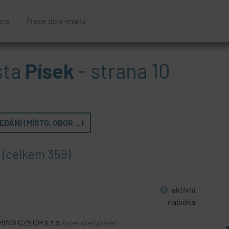
áce
Práce do e-mailu
sta
Písek
- strana 10
DÁNÍ (MÍSTO, OBOR ...)
k
(celkem 359)
aktivní
nabídka
ING CZECH s.r.o.
(přes úřad práce)