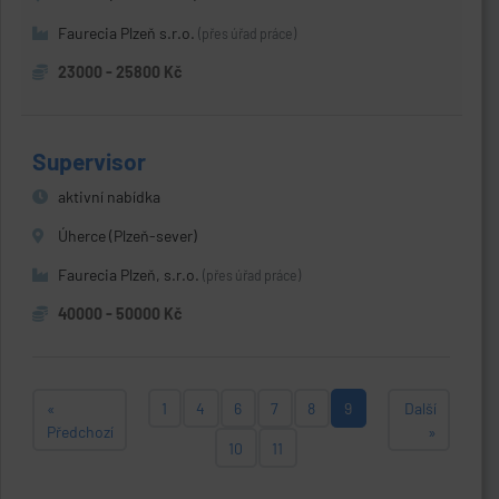
Faurecia Plzeň s.r.o.
(přes úřad práce)
23000 - 25800 Kč
Supervisor
aktivní nabídka
Úherce (Plzeň-sever)
Faurecia Plzeň, s.r.o.
(přes úřad práce)
40000 - 50000 Kč
«
1
4
6
7
8
9
Další
Předchozí
»
10
11