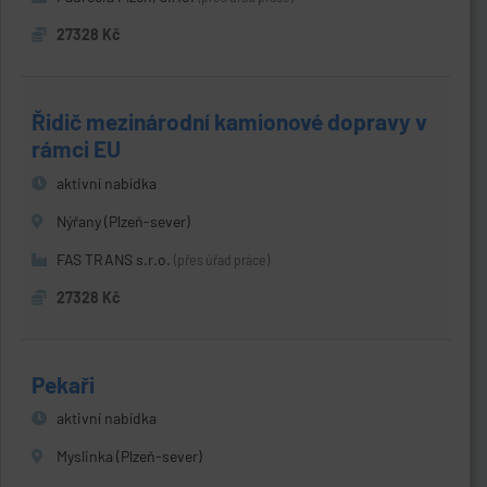
27328 Kč
Řidič mezinárodní kamionové dopravy v
rámci EU
aktivní nabídka
Nýřany (Plzeň-sever)
FAS TRANS s.r.o.
(přes úřad práce)
27328 Kč
Pekaři
aktivní nabídka
Myslinka (Plzeň-sever)