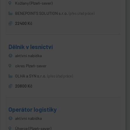
Kožlany (Plzeň-sever)
BENEPOINTS SOLUTION s.r.o.
(přes úřad práce)
22400 Kč
Dělník v lesnictví
aktivní nabídka
okres Plzeň-sever
OLHA a SYN s.r.o.
(přes úřad práce)
20800 Kč
Operátor logistiky
aktivní nabídka
Úherce (Plzeň-sever)