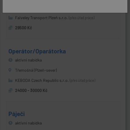
Přehýšov (Plzeň-sever)
Faiveley Transport Plzeň s.r.o.
(přes úřad práce)
29500 Kč
Operátor/Oparátorka
aktivní nabídka
Třemošná (Plzeň-sever)
KEBODA Czech Republic s.r.o.
(přes úřad práce)
24000 - 30000 Kč
Páječi
aktivní nabídka