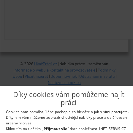
© 2026
UkažPráci.cz
| Nabídka práce - zaměstnání
Informace o webu a kontakt na provozovatele
|
Podmínky
webu
|
Vložit inzerát
|
Odběr novinek
|
Odstranění inzerátu
|
Nastavení cookies
Díky cookies vám pomůžeme najít
práci
Cookies nám pomáhají lépe pochopit, co hledáte a jak s nimi pracujete.
Díky nim vám můžeme zobrazit vhodnější nabídky práce a další obsah
určený pro vás.
Kliknutím na tlačítko
„Přijmout vše“
dáte společnosti INET-SERVIS.CZ