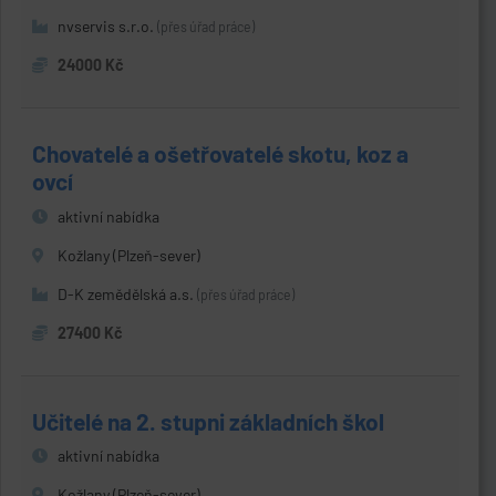
nvservis s.r.o.
(přes úřad práce)
24000 Kč
Chovatelé a ošetřovatelé skotu, koz a
ovcí
aktivní nabídka
Kožlany (Plzeň-sever)
D-K zemědělská a.s.
(přes úřad práce)
27400 Kč
Učitelé na 2. stupni základních škol
aktivní nabídka
Kožlany (Plzeň-sever)