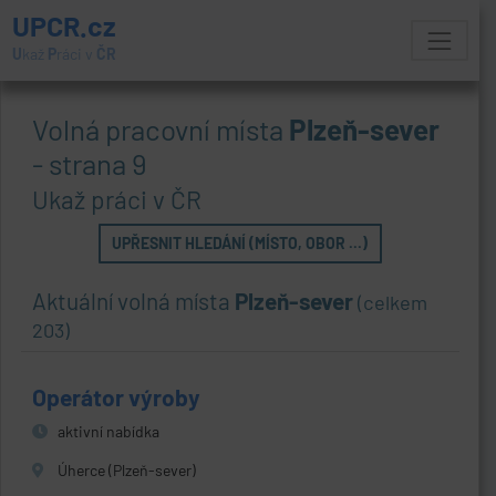
UPCR.cz
U
kaž
P
ráci v
ČR
Volná pracovní místa
Plzeň-sever
- strana 9
Ukaž práci v ČR
UPŘESNIT HLEDÁNÍ (MÍSTO, OBOR ...)
Aktuální volná místa
Plzeň-sever
(celkem
203)
Operátor výroby
aktivní nabídka
Úherce (Plzeň-sever)