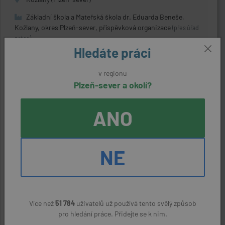
Základní škola a Mateřská škola dr. Eduarda Beneše,
Kožlany, okres Plzeň-sever, příspěvková organizace
(přes úřad
práce)
Hledáte práci
37580 - 48990 Kč
v regionu
Plzeň-sever a okolí?
Opravář/ka
ANO
aktivní nabídka
Kralovice (Plzeň-sever)
Kralovická zemědělská a.s.
(přes úřad práce)
NE
36000 - 43000 Kč
Montér kovových konstrukcí
Více než
51 784
uživatelů už používá tento svělý způsob
pro hledání práce. Přidejte se k nim.
aktivní nabídka