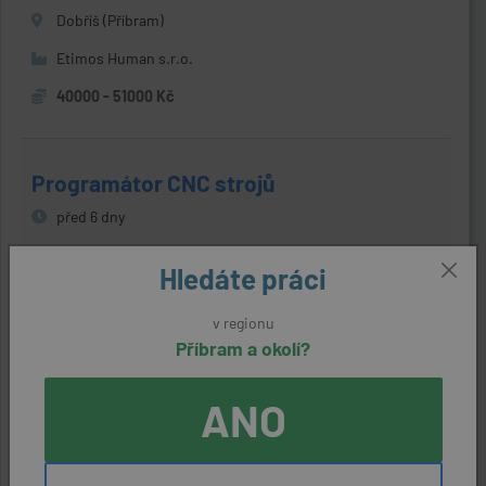
Dobříš (Příbram)
Etimos Human s.r.o.
40000 - 51000 Kč
Programátor CNC strojů
před 6 dny
Příbram
Hledáte práci
SENCO Příbram spol. s r.o.
v regionu
35000 Kč
Příbram a okolí?
ANO
Údržbář budov a technického zázemí | 1
směna | Mzda až 57 300 Kč bodo
před týdnem