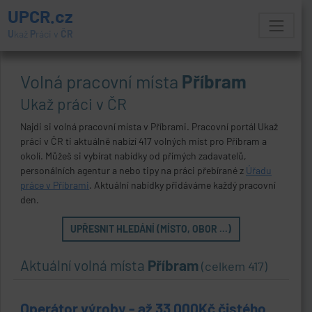
UPCR.cz
U
kaž
P
ráci v
ČR
Volná pracovní místa
Příbram
Ukaž práci v ČR
Najdi si volná pracovní místa v Příbrami. Pracovní portál Ukaž
práci v ČR ti aktuálně nabízí 417 volných míst pro Příbram a
okolí. Můžeš si vybírat nabídky od přímých zadavatelů,
personálních agentur a nebo tipy na práci přebírané z
Úřadu
práce v Příbrami
. Aktuální nabídky přidáváme každý pracovní
den.
UPŘESNIT HLEDÁNÍ (MÍSTO, OBOR ...)
Aktuální volná místa
Příbram
(celkem 417)
Operátor výroby - až 33 000Kč čistého,