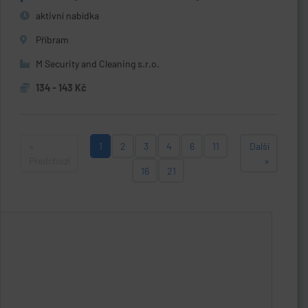
aktivní nabídka
Příbram
M Security and Cleaning s.r.o.
134 - 143 Kč
«
1
2
3
4
6
11
Další
Předchozí
»
16
21