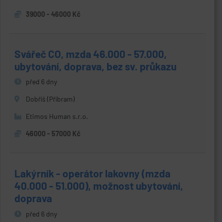
39000 - 46000 Kč
Svářeč CO, mzda 46.000 - 57.000,
ubytování, doprava, bez sv. průkazu
před 6 dny
Dobříš (Příbram)
Etimos Human s.r.o.
46000 - 57000 Kč
Lakýrník - operátor lakovny (mzda
40.000 - 51.000), možnost ubytování,
doprava
před 6 dny