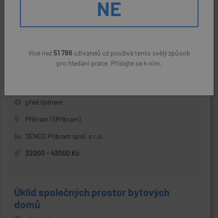
NE
Dobříš (Příbram)
Personal fabric - agentura práce a.s.
44500 - 57300 Kč
Více než
51 786
uživatelů už používá tento svělý způsob
pro hledání práce. Přidejte se k nim.
Elektromechanik / Mechanik
před týdnem
Příbram I (Příbram)
SENCO Příbram spol. s r.o.
32000 - 43000 Kč
Úklid společných prostor bytových
domů