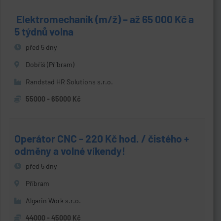
️ Elektromechanik (m/ž) – až 65 000 Kč a
5 týdnů volna
před 5 dny
Dobříš (Příbram)
Randstad HR Solutions s.r.o.
55000 - 65000 Kč
Operátor CNC - 220 Kč hod. / čistého +
odměny a volné víkendy!
před 5 dny
Příbram
Algarin Work s.r.o.
44000 - 45000 Kč