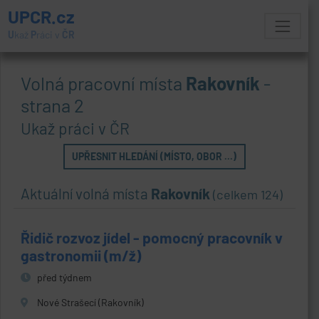
UPCR.cz
U
kaž
P
ráci v
ČR
Volná pracovní místa
Rakovník
-
strana 2
Ukaž práci v ČR
UPŘESNIT HLEDÁNÍ (MÍSTO, OBOR ...)
Aktuální volná místa
Rakovník
(celkem 124)
Řidič rozvoz jídel - pomocný pracovník v
gastronomii (m/ž)
před týdnem
Nové Strašecí (Rakovník)