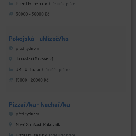
Pizza House s.r.o.
(přes úřad práce)
30000 - 38000 Kč
Pokojská - uklízeč/ka
před týdnem
Jesenice (Rakovník)
JML Uni s.r.o.
(přes úřad práce)
15000 - 20000 Kč
Pizzař/ka - kuchař/ka
před týdnem
Nové Strašecí (Rakovník)
Pizza House s.r.o.
(přes úřad práce)