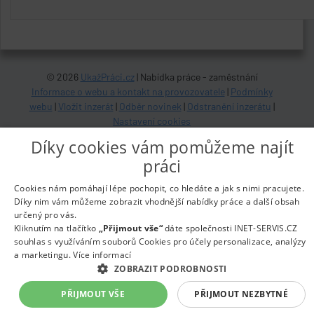
© 2026
UkažPráci.cz
| Nabídka práce - zaměstnání
Informace o webu a kontakt na provozovatele
|
Podmínky
webu
|
Vložit inzerát
|
Odběr novinek
|
Odstranění inzerátu
|
Nastavení cookies
Díky cookies vám pomůžeme najít
práci
Cookies nám pomáhají lépe pochopit, co hledáte a jak s nimi pracujete.
Díky nim vám můžeme zobrazit vhodnější nabídky práce a další obsah
určený pro vás.
Kliknutím na tlačítko
„Přijmout vše“
dáte společnosti INET-SERVIS.CZ
souhlas s využíváním souborů Cookies pro účely personalizace, analýzy
a marketingu.
Více informací
ZOBRAZIT PODROBNOSTI
PŘIJMOUT VŠE
PŘIJMOUT NEZBYTNÉ