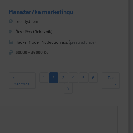
Manažer/ka marketingu
před týdnem
Řevničov (Rakovník)
Hacker Model Production a.s.
(přes úřad práce)
30000 - 35000 Kč
«
1
2
3
4
5
6
Další
Předchozí
»
7