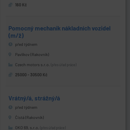
160 Kč
Pomocný mechanik nákladních vozidel
(m/ž)
před týdnem
Pavlíkov (Rakovník)
Czech motors s.r.o.
(přes úřad práce)
25000 - 30500 Kč
Vrátný/á, strážný/á
před týdnem
Čistá (Rakovník)
OKO 69, s.r.o.
(přes úřad práce)