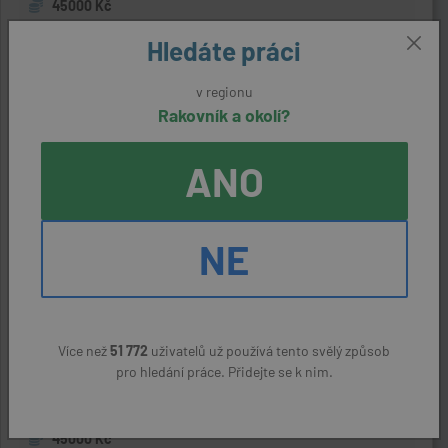
45000 Kč
Hledáte práci
Operátor/ka
v regionu
Rakovník a okolí?
před týdnem
Rakovník
ANO
ASPO AP s.r.o.
(přes úřad práce)
136 - 146 Kč
NE
Kuchař/kuchařka
před týdnem
Více než
51 772
uživatelů už používá tento svělý způsob
Krupá (Rakovník)
pro hledání práce. Přidejte se k nim.
SONAMAXI spol. s r.o.
(přes úřad práce)
45000 Kč