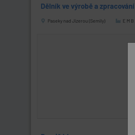
Dělník ve výrobě a zpracován
Paseky nad Jizerou (Semily)
E M B A