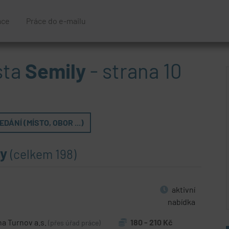
áce
Práce do e-mailu
sta
Semily
- strana 10
DÁNÍ (MÍSTO, OBOR ...)
ly
(celkem 198)
aktivní
nabídka
a Turnov a.s.
180 - 210 Kč
(přes úřad práce)