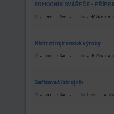
POMOCNÍK SVÁŘEČE - PŘÍPR
Jilemnice (Semily)
JINOVA s. r. o.
(
Mistr strojírenské výroby
Jilemnice (Semily)
JINOVA s. r. o.
(
Seřizovač/strojník
Jilemnice (Semily)
Devro s.r.o.
(př