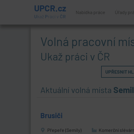
UPCR.cz
Nabídka práce
Úřady pr
U
kaž
P
ráci v
ČR
Volná pracovní mí
Ukaž práci v ČR
UPŘESNIT HLE
Aktuální volná místa
Semi
Brusiči
Přepeře (Semily)
Komerční slévárn