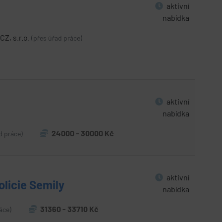
aktivní
nabídka
CZ, s.r.o.
(přes úřad práce)
aktivní
nabídka
24000 - 30000 Kč
d práce)
aktivní
olicie Semily
nabídka
31360 - 33710 Kč
áce)