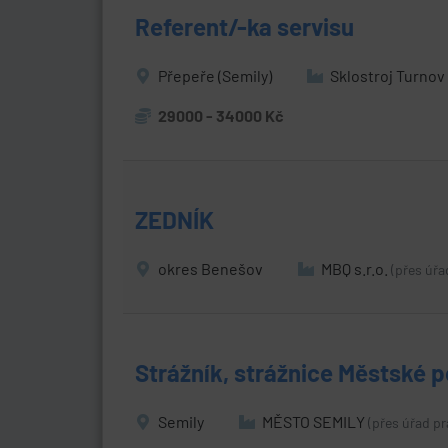
Referent/-ka servisu
Přepeře (Semily)
Sklostroj Turnov 
29000 - 34000 Kč
ZEDNÍK
okres Benešov
MBQ s.r.o.
(přes úřa
Strážník, strážnice Městské p
Semily
MĚSTO SEMILY
(přes úřad pr