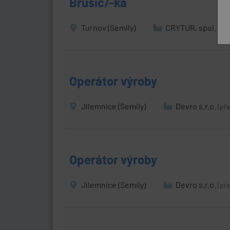
Brusič/-ka
Turnov (Semily)
CRYTUR, spol. s r.
Operátor výroby
Jilemnice (Semily)
Devro s.r.o.
(př
Operátor výroby
Jilemnice (Semily)
Devro s.r.o.
(př