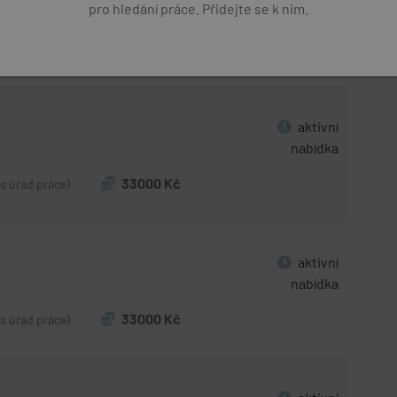
pro hledání práce. Přidejte se k nim.
nabídka
o.
32000 - 36800 Kč
(přes úřad práce)
aktivní
nabídka
33000 Kč
es úřad práce)
aktivní
nabídka
33000 Kč
es úřad práce)