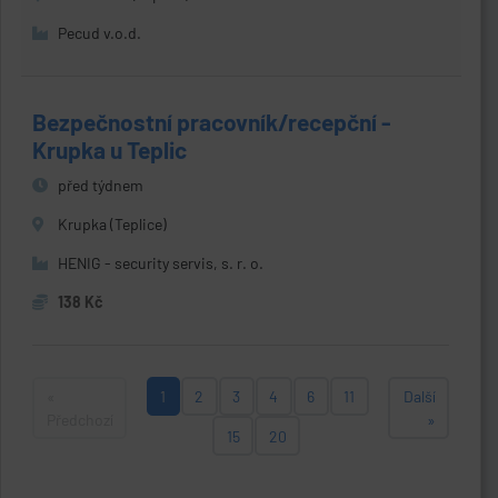
Pecud v.o.d.
Bezpečnostní pracovník/recepční -
Krupka u Teplic
před týdnem
Krupka (Teplice)
HENIG - security servis, s. r. o.
138 Kč
«
1
2
3
4
6
11
Další
Předchozí
»
15
20