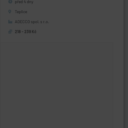
před 4 dny
Teplice
ADECCO spol. s r.o.
218 - 239 Kč