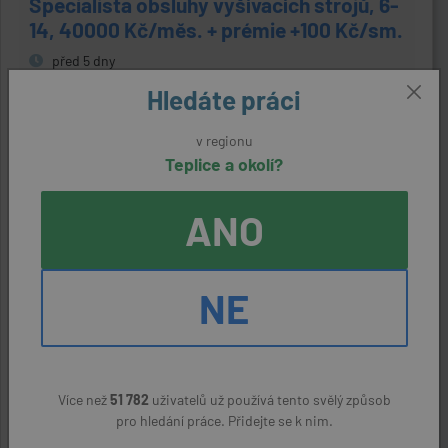
Specialista obsluhy vyšívacích strojů, 6-
14, 40000 Kč/měs. + prémie +100 Kč/sm.
před 5 dny
Hledáte práci
Teplice
Agentura práce Gadasová s.r.o.
v regionu
Teplice a okolí?
40000 Kč
ANO
Kompletace holítek, výběr směn, mzda
162-226 Kč/h., výběr směn!
NE
před 5 dny
Teplice
Agentura práce Gadasová s.r.o.
Více než
51 782
uživatelů už používá tento svělý způsob
162 - 226 Kč
pro hledání práce. Přidejte se k nim.