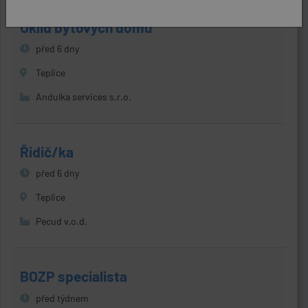
Úklid bytových domů
před 6 dny
Teplice
Andulka services s.r.o.
Řidič/ka
před 6 dny
Teplice
Pecud v.o.d.
BOZP specialista
před týdnem