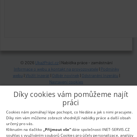
© 2026
UkažPráci.cz
| Nabídka práce - zaměstnání
Informace o webu a kontakt na provozovatele
|
Podmínky
webu
|
Vložit inzerát
|
Odběr novinek
|
Odstranění inzerátu
|
Nastavení cookies
Díky cookies vám pomůžeme najít
práci
Cookies nám pomáhají lépe pochopit, co hledáte a jak s nimi pracujete.
Díky nim vám můžeme zobrazit vhodnější nabídky práce a další obsah
určený pro vás.
Kliknutím na tlačítko
„Přijmout vše“
dáte společnosti INET-SERVIS.CZ
souhlas s využíváním souborů Cookies pro účely personalizace, analýzy