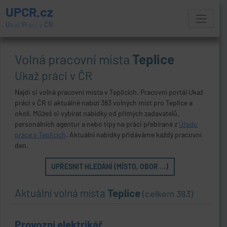
UPCR.cz
U
kaž
P
ráci v
ČR
Volná pracovní místa
Teplice
Ukaž práci v ČR
Najdi si volná pracovní místa v Teplicích. Pracovní portál Ukaž
práci v ČR ti aktuálně nabízí 383 volných míst pro Teplice a
okolí. Můžeš si vybírat nabídky od přímých zadavatelů,
personálních agentur a nebo tipy na práci přebírané z
Úřadu
práce v Teplicích
. Aktuální nabídky přidáváme každý pracovní
den.
UPŘESNIT HLEDÁNÍ (MÍSTO, OBOR ...)
Aktuální volná místa
Teplice
(celkem 383)
Provozní elektrikář