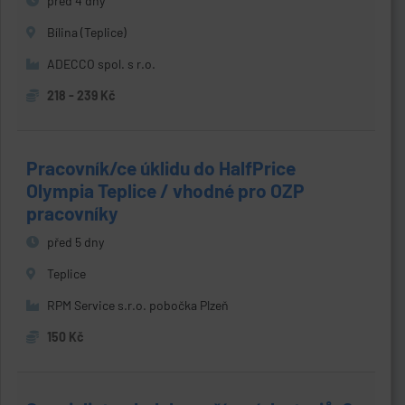
před 4 dny
Bílina (Teplice)
ADECCO spol. s r.o.
218 - 239 Kč
Pracovník/ce úklidu do HalfPrice
Olympia Teplice / vhodné pro OZP
pracovníky
před 5 dny
Teplice
RPM Service s.r.o. pobočka Plzeň
150 Kč