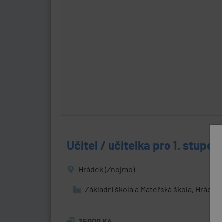
Učitel / učitelka pro 1. stupeň
Hrádek (Znojmo)
Základní škola a Mateřská škola, Hráde
35000 Kč