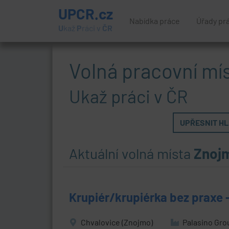
UPCR.cz
Nabídka práce
Úřady pr
U
kaž
P
ráci v
ČR
Volná pracovní mí
Ukaž práci v ČR
UPŘESNIT HLE
Aktuální volná místa
Znoj
Krupiér/krupiérka bez praxe 
Chvalovice (Znojmo)
Palasino Grou