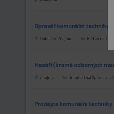
Opravář komunální techniky 
Dobelice (Znojmo)
HITL, s.r.o.
(pře
Maséři (kromě odborných masé
Znojmo
Oriental Thai Spa s.r.o.
(př
Prodejce komunální techniky