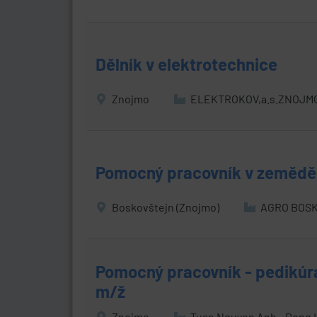
Dělník v elektrotechnice
Znojmo
ELEKTROKOV,a.s.ZNOJM
Pomocný pracovník v zeměděl
Boskovštejn (Znojmo)
AGRO BOSK
Pomocný pracovník - pedikúr
m/ž
Znojmo
Tuan Nguyen Anh - Dong