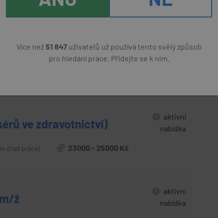
aktivní
Více než
51 847
uživatelů už používá tento svělý způsob
m/ž
nabídka
pro hledání práce. Přidejte se k nim.
40000 Kč
s úřad práce)
aktivní
rů ve zdravotnictví)
nabídka
23000 - 25000 Kč
es úřad práce)
aktivní
 m/ž
nabídka