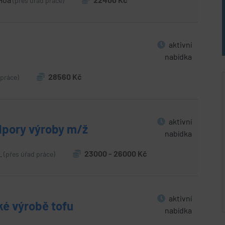
(přes úřad práce)
aktivní
nabídka
28560 Kč
 práce)
aktivní
dpory výroby m/ž
nabídka
.
23000 - 26000 Kč
(přes úřad práce)
aktivní
ké výrobě tofu
nabídka