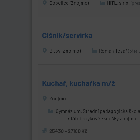
Dobelice (Znojmo)
HITL, s.r.o.
(pře
Číšník/servírka
Bítov (Znojmo)
Roman Tesař
(přes 
Kuchař, kuchařka m/ž
Znojmo
Gymnázium, Střední pedagogická škola
státní jazykové zkoušky Znojmo,
25430 - 27160 Kč