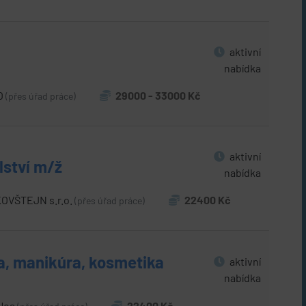
aktivní
nabídka
O
29000 - 33000 Kč
(přes úřad práce)
aktivní
ství m/ž
nabídka
OVŠTEJN s.r.o.
22400 Kč
(přes úřad práce)
a, manikúra, kosmetika
aktivní
nabídka
 Hoa
22400 Kč