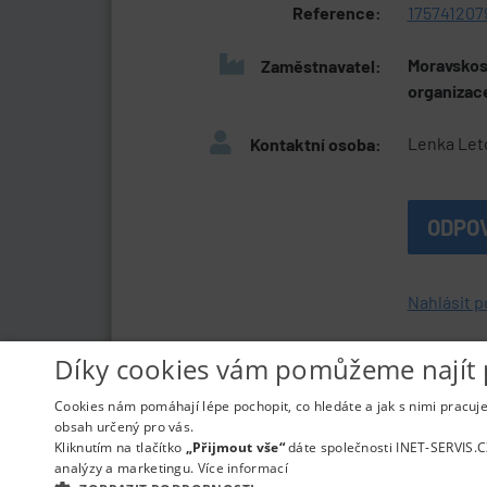
Reference:
175741207
Moravskos
Zaměstnavatel:
organizac
Lenka Let
Kontaktní osoba:
ODPO
Nahlásit p
Díky cookies vám pomůžeme najít 
Cookies nám pomáhají lépe pochopit, co hledáte a jak s nimi pracuj
obsah určený pro vás.
Kliknutím na tlačítko
„Přijmout vše“
dáte společnosti INET-SERVIS.C
Informace o webu a kontakt na pr
analýzy a marketingu.
Více informací