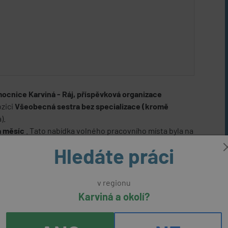
cnice Karviná - Ráj, příspěvková organizace
ozici
Všeobecná sestra bez specializace (kromě
).
za měsíc
. Tato nabídka volného pracovního místa byla na
. 2026 .
Hledáte práci
 sestra bez
ODPOVĚDĚT NA
ace (kromě dětských
v regionu
NABÍDKU
Karviná a okolí?
lezská nemocnice Karviná - Ráj, příspěvková
e