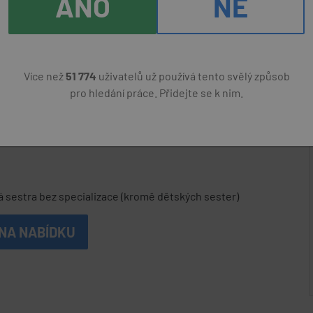
ANO
NE
rviná)
Více než
51 774
uživatelů už používá tento svělý způsob
pro hledání práce. Přidejte se k nim.
6
za měsíc
sestra bez specializace (kromě dětských sester)
NA NABÍDKU