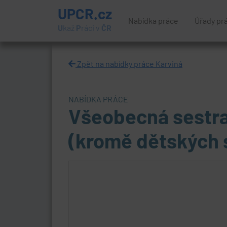
UPCR.cz
Nabídka práce
Úřady pr
U
kaž
P
ráci v
ČR
Zpět na nabídky práce Karviná
NABÍDKA PRÁCE
Všeobecná sestra
(kromě dětských s