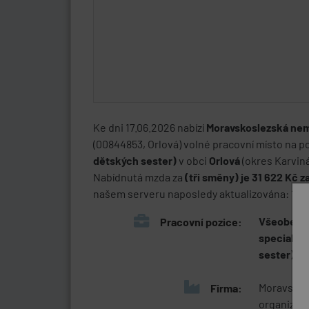
Ke dni 17.06.2026 nabízí
Moravskoslezská nemo
(00844853, Orlová) volné pracovní místo na p
dětských sester)
v obci
Orlová
(okres Karviná
Nabídnutá mzda za
(tři směny) je 31 622 Kč 
našem serveru naposledy aktualizována: 17. 6
Všeobecná
Pracovní pozice:
specializ
sester)
Moravskos
Firma:
organizac