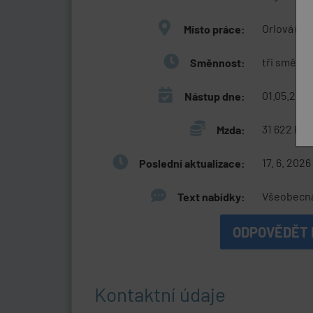
Orlová (Ka
Místo práce:
tři směny
Směnnost:
01.05.202
Nástup dne:
31 622 Kč 
Mzda:
17. 6. 2026
Poslední aktualizace:
Všeobecná 
Text nabídky:
ODPOVĚDĚT 
Kontaktní údaje