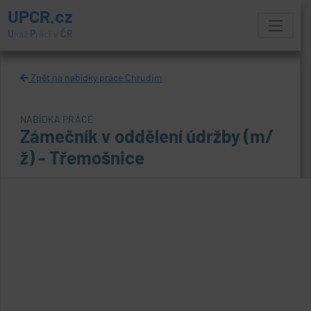
UPCR.cz
U
kaž
P
ráci v
ČR
Zpět na nabídky práce Chrudim
NABÍDKA PRÁCE
Zámečník v oddělení údržby (m/
ž) - Třemošnice