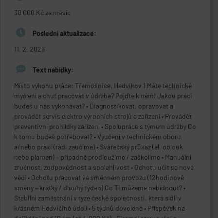
30 000 Kč za měsíc
Poslední aktualizace:
11. 2. 2026
Text nabídky:
Místo výkonu práce: Třemošnice, Hedvikov 1 Máte technické
myšlení a chuť pracovat v údržbě? Pojďte k nám! Jakou práci
budeš u nás vykonávat? • Diagnostikovat, opravovat a
provádět servis elektro výrobních strojů a zařízení • Provádět
preventivní prohlídky zařízení • Spolupráce s týmem údržby Co
k tomu budeš potřebovat? • Vyučení v technickém oboru
a/nebo praxi (rádi zaučíme) • Svářečský průkaz (el. oblouk
nebo plamen) – případně prodloužíme / zaškolíme • Manuální
zručnost, zodpovědnost a spolehlivost • Ochotu učit se nové
věci • Ochotu pracovat ve směnném provozu (12hodinové
směny – krátký / dlouhý týden) Co Ti můžeme nabídnout? •
Stabilní zaměstnání v ryze české společnosti, která sídlí v
krásném Hedvičině údolí • 5 týdnů dovolené • Příspěvek na