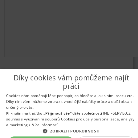
Díky cookies vám pomůžeme najít
© 2026
UkažPráci.cz
| Nabídka práce - zaměstnání
práci
Informace o webu a kontakt na provozovatele
|
Podmínky
webu
|
Vložit inzerát
|
Odběr novinek
|
Odstranění inzerátu
|
Cookies nám pomáhají lépe pochopit, co hledáte a jak s nimi pracujete.
Nastavení cookies
Díky nim vám můžeme zobrazit vhodnější nabídky práce a další obsah
určený pro vás.
Kliknutím na tlačítko
„Přijmout vše“
dáte společnosti INET-SERVIS.CZ
souhlas s využíváním souborů Cookies pro účely personalizace, analýzy
a marketingu.
Více informací
ZOBRAZIT PODROBNOSTI