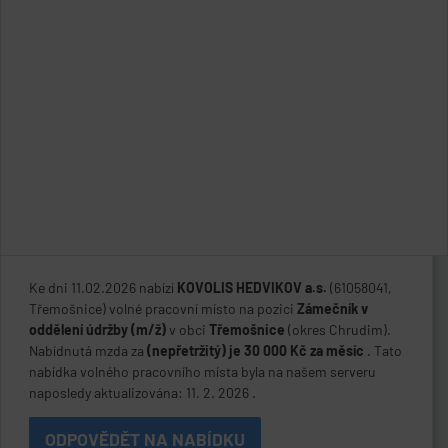
Ke dni 11.02.2026 nabízí
KOVOLIS HEDVIKOV a.s.
(61058041,
Třemošnice) volné pracovní místo na pozici
Zámečník v
oddělení údržby (m/ž)
v obci
Třemošnice
(okres Chrudim).
Nabídnutá mzda za
(nepřetržitý) je 30 000 Kč za měsíc
. Tato
nabídka volného pracovního místa byla na našem serveru
naposledy aktualizována: 11. 2. 2026 .
ODPOVĚDĚT NA NABÍDKU