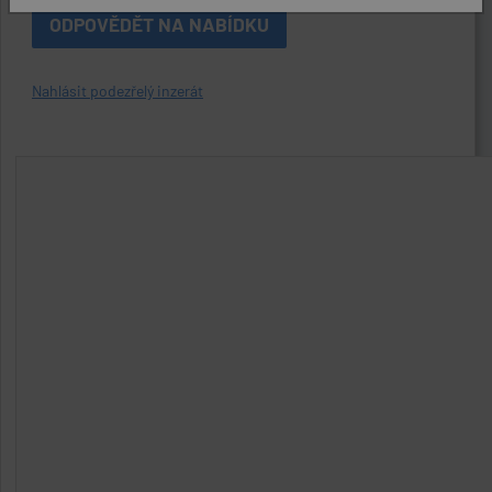
ODPOVĚDĚT NA NABÍDKU
Nahlásit podezřelý inzerát