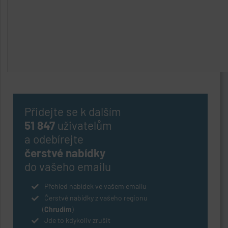
Přidejte se k dalším
51 847
uživatelům
a odebírejte
čerstvé nabídky
do vašeho emailu
Přehled nabídek ve vašem emailu
Čerstvé nabídky z vašeho regionu
(
Chrudim
)
Jde to kdykoliv zrušit