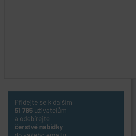
Přidejte se k dalším
51 785
uživatelům
a odebírejte
čerstvé nabídky
do vašeho emailu