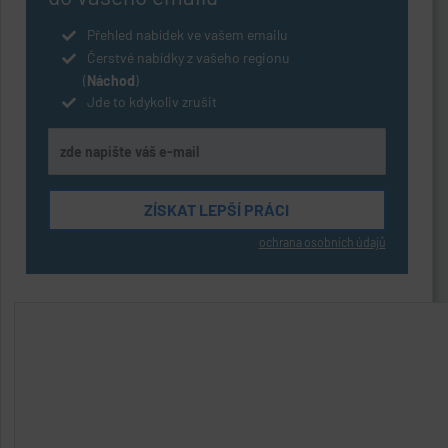
Přehled nabídek ve vašem emailu
Čerstvé nabídky z vašeho regionu
(
Náchod
)
Jde to kdykoliv zrušit
ochrana osobních údajů