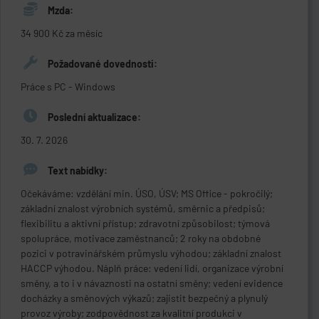
Mzda:
34 900 Kč za měsíc
Požadované dovednosti:
Práce s PC - Windows
Poslední aktualizace:
30. 7. 2026
Text nabídky:
Očekáváme: vzdělání min. ÚSO, ÚSV; MS Office - pokročilý;
základní znalost výrobních systémů, směrnic a předpisů;
flexibilitu a aktivní přístup; zdravotní způsobilost; týmová
spolupráce, motivace zaměstnanců; 2 roky na obdobné
pozici v potravinářském průmyslu výhodou; základní znalost
HACCP výhodou. Náplň práce: vedení lidí, organizace výrobní
směny, a to i v návaznosti na ostatní směny; vedení evidence
docházky a směnových výkazů; zajistit bezpečný a plynulý
provoz výroby; zodpovědnost za kvalitní produkci v