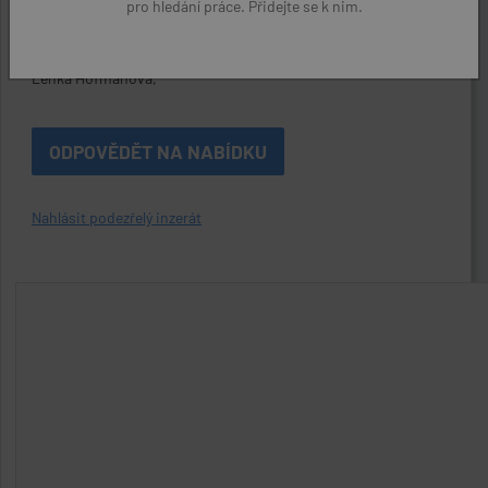
pro hledání práce. Přidejte se k nim.
Kontaktní osoba:
Lenka Hofmanová,
ODPOVĚDĚT NA NABÍDKU
Nahlásit podezřelý inzerát