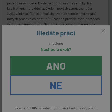
požadovaném čase; kontrola dodržování hygienických a
kvalitativních pravidel; zaškolení nových zaměstnanců a
zvyšování kvalifikace stávajících zaměstnanců; navrhování
nových pracovních postupů; účast na pravidelných poradách
výroby, směnný provoz. Nabízíme: pracovní poměr na plný
pracovní úvazek, nástup možný ihned, 5 týdnů dovolené,
Hledáte práci
příspěvek na dopravu, stravenky, dotované stravování,
příspěvek na penzijní pojištění, prodej výrobků za zvýhodněné
v regionu
ceny, příspěvek do Cafeterie, dary při životním a pracovním
Náchod a okolí?
jubileu.
ODPOVĚDĚT NA NABÍDKU
ANO
Kontaktní údaje
NE
Reference:
17815910752
Zaměstnavatel:
Více než
51 785
uživatelů už používá tento svělý způsob
Deva Nutrition a.s.