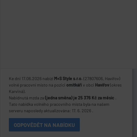
Ke dni 17.06.2026 nabízí
M+S Style s.r.o.
(27807606, Havířov)
volné pracovní místo na pozici
omítkáři
v obci
Havířov
(okres
Karviná).
Nabídnutá mzda za
(jedna směna) je 25 376 Kč za měsíc
.
Tato nabídka volného pracovního místa byla na našem
serveru naposledy aktualizována: 17. 6. 2026 .
ODPOVĚDĚT NA NABÍDKU