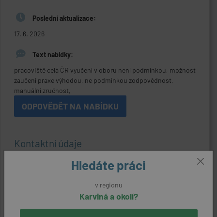
Poslední aktualizace:
17. 6. 2026
Text nabídky:
pracoviště celá ČR vyučení v oboru není podmínkou, možnost
zaučení praxe výhodou, ne podmínkou zodpovědnost,
manuální zručnost,
ODPOVĚDĚT NA NABÍDKU
Kontaktní údaje
Reference:
Hledáte práci
19794260769
v regionu
Zaměstnavatel:
Karviná a okolí?
M+S Style s.r.o.