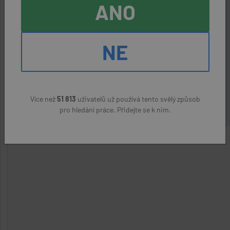
ANO
Kontaktní osoba:
Martin Knybel, 603261867
NE
ODPOVĚDĚT NA NABÍDKU
Nahlásit podezřelý inzerát
Více než
51 813
uživatelů už používá tento svělý způsob
pro hledání práce. Přidejte se k nim.