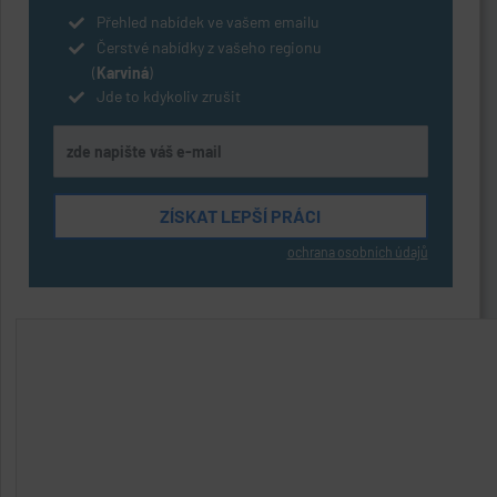
Přehled nabídek ve vašem emailu
Čerstvé nabídky z vašeho regionu
(
Karviná
)
Jde to kdykoliv zrušit
ochrana osobních údajů