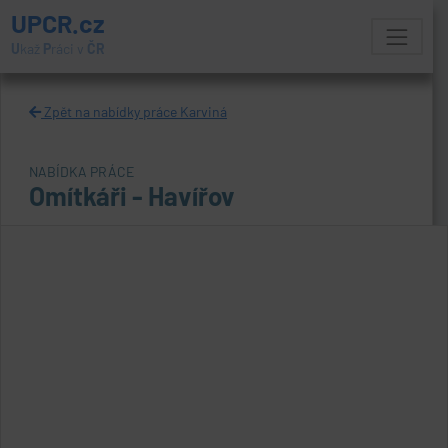
UPCR.cz
U
kaž
P
ráci v
ČR
Zpět na nabídky práce Karviná
NABÍDKA PRÁCE
Omítkáři - Havířov