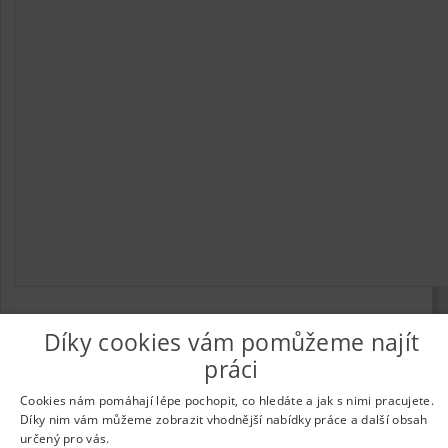
Díky cookies vám pomůžeme najít
práci
© 2026
UkažPráci.cz
| Nabídka práce - zaměstnání
Informace o webu a kontakt na provozovatele
|
Podmínky
Cookies nám pomáhají lépe pochopit, co hledáte a jak s nimi pracujete.
webu
|
Vložit inzerát
|
Odběr novinek
|
Odstranění inzerátu
|
Díky nim vám můžeme zobrazit vhodnější nabídky práce a další obsah
Nastavení cookies
určený pro vás.