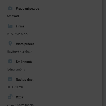
Pracovní pozice:
omítkáři
Firma:
M+S Style s.r.o.
Místo práce:
Havířov (Karviná)
Směnnost:
jedna směna
Nástup dne:
01.05.2026
Mzda:
25 376 Kč za měsíc