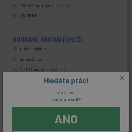
FARTAZ s.r.o.
(přes úřad práce)
22400 Kč
SOUKÁNÍ, SNOVÁNÍ (M/Ž)
aktivní nabídka
Hořice (Jičín)
MILETA a.s.
(přes úřad práce)
Hledáte práci
23300 - 25000 Kč
v regionu
Jičín a okolí?
ŘIDIČ / ŘIDIČKA MKD
aktivní nabídka
ANO
Nemyčeves (Jičín)