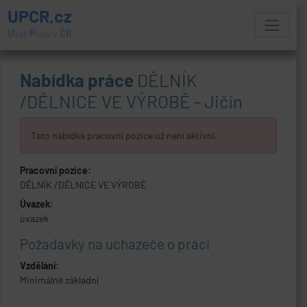
UPCR.cz
U
kaž
P
ráci v
ČR
Nabídka práce
DĚLNÍK
/DĚLNICE VE VÝROBĚ - Jičín
Tato nabídka pracovní pozice už není aktivní.
Pracovní pozice:
DĚLNÍK /DĚLNICE VE VÝROBĚ
Úvazek:
úvazek
Požadavky na uchazeče o práci
Vzdělání:
Minimálně základní