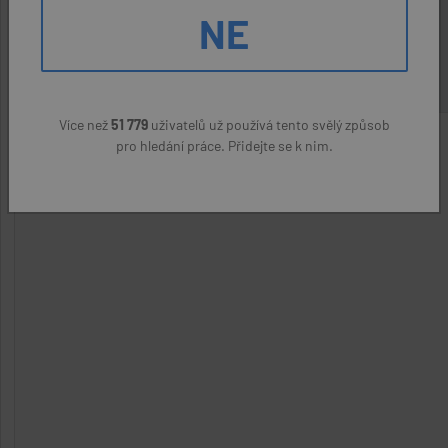
GTA CZ s.r.o.
(přes úřad práce)
NE
22400 Kč
Více než
51 779
uživatelů už používá tento svělý způsob
pro hledání práce. Přidejte se k nim.