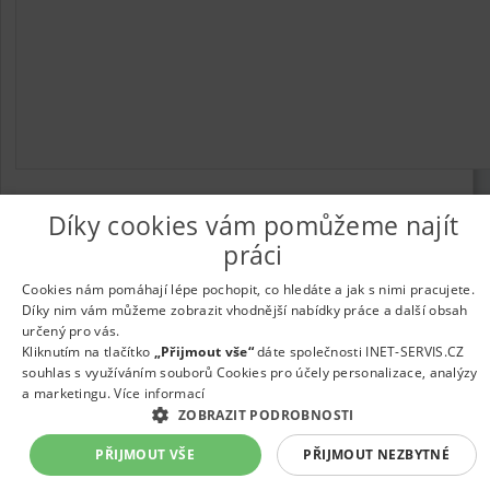
Díky cookies vám pomůžeme najít
práci
© 2026
UkažPráci.cz
| Nabídka práce - zaměstnání
Informace o webu a kontakt na provozovatele
|
Podmínky
Cookies nám pomáhají lépe pochopit, co hledáte a jak s nimi pracujete.
webu
|
Vložit inzerát
|
Odběr novinek
|
Odstranění inzerátu
|
Díky nim vám můžeme zobrazit vhodnější nabídky práce a další obsah
Nastavení cookies
určený pro vás.
Kliknutím na tlačítko
„Přijmout vše“
dáte společnosti INET-SERVIS.CZ
souhlas s využíváním souborů Cookies pro účely personalizace, analýzy
a marketingu.
Více informací
ZOBRAZIT PODROBNOSTI
PŘIJMOUT VŠE
PŘIJMOUT NEZBYTNÉ