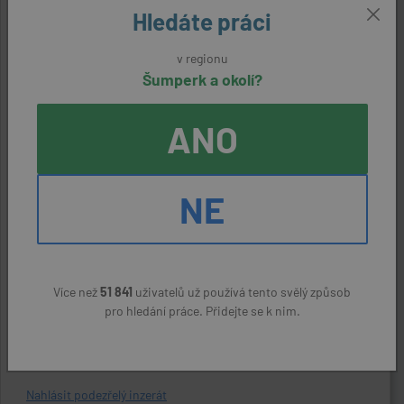
Hledáte práci
ODPOVĚDĚT NA NABÍDKU
v regionu
Šumperk a okolí?
Kontaktní údaje
Reference:
ANO
23171640719
Zaměstnavatel:
NE
ZLKL, s. r. o.
Kontaktní osoba:
Martina Brázdilová, 731453854
Více než
51 841
uživatelů už používá tento svělý způsob
pro hledání práce. Přidejte se k nim.
ODPOVĚDĚT NA NABÍDKU
Nahlásit podezřelý inzerát