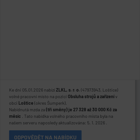
Ke dni 05.01.2026 nabízí
ZLKL, s. r. o.
(47973943, Loštice)
volné pracovní místo na pozici
Obsluha strojů a zařízení
v
obci
Loštice
(okres Šumperk).
Nabídnutá mzda za
(tři směny) je 27 328 až 30 000 Kč za
měsíc
. Tato nabídka volného pracovního místa byla na
našem serveru naposledy aktualizována: 5. 1. 2026 .
ODPOVĚDĚT NA NABÍDKU