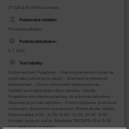
27 328 až 30 000 Kč za měsíc
Požadované vzdělání:
Minimálně základní
Poslední aktualizace:
5. 1. 2026
Text nabídky:
Osobní kontakt; Požadavky: - Praktická zkušenost s prací se
stroji nebo ochota se to naučit. - Orientace ve výkresové
dokumentaci. - Chuť a ochota velmi dobře pracovat. -
Vzdělání ve strojírenském oboru výhodou. Výhody: -
Proplatíme vám všechny přesčasy, do práce vás zaškolíme. -
Ubytování je pro vás zajištěno. - Firemní ubytovna, podnikové
stravování, občerstvení na pracovišti, firemní školka, školení.
Pracovní doba: 6:00 - 14:00, 14:00 - 22:00, 22:00 - 6:00.
Kontakt: osobně Loštice, Palackého 797/28 PO-PÁ 9-15.00
hod , telefonicky, e-mailem.