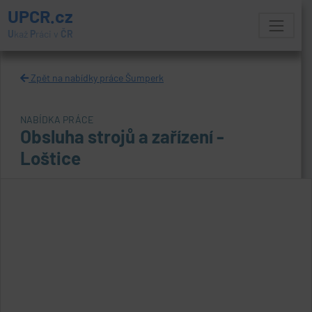
UPCR.cz
U
kaž
P
ráci v
ČR
Zpět na nabídky práce Šumperk
NABÍDKA PRÁCE
Obsluha strojů a zařízení -
Loštice