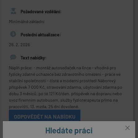
Požadované vzdělání:
Minimálně základní
Poslední aktualizace:
26. 2. 2026
Text nabídky:
Náplň práce: - montáž autosedaček na lince - vhodné pro
fyzicky zdatné uchazeče bez zdravotního omezení - práce ve
stabilní společnosti - čisté a moderní prostředí Náborový
příspěvek 7 000 Kč, stravování zdarma, ubytování zdarma po
dobu 3 měsíců, po té 121 Kč/den, příspěvek na dopravu nebo
svoz firemním autobusem, služby fyzioterapeuta přímo na
pracovišti, 13. mzda, 25 dní dovolené.
ODPOVĚDĚT NA NABÍDKU
Hledáte práci