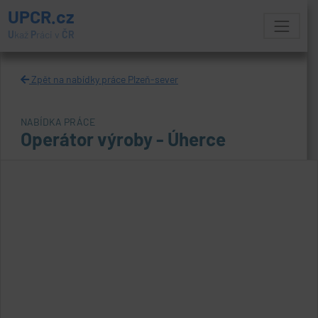
UPCR.cz
U
kaž
P
ráci v
ČR
Zpět na nabídky práce Plzeň-sever
NABÍDKA PRÁCE
Operátor výroby - Úherce