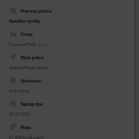
Pracovní pozice:
Operátor výroby
Firma:
Faurecia Plzeň, s.r.o.
Místo práce:
Úherce (Plzeň-sever)
Směnnost:
dvě směny
Nástup dne:
22.07.2024
Mzda:
27 328 Kč za měsíc