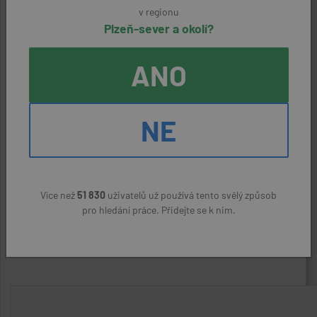
Kontaktní údaje
v regionu
Plzeň-sever a okolí?
Reference:
26475340730
ANO
Zaměstnavatel:
Faurecia Plzeň, s.r.o.
NE
Kontaktní osoba:
Michaela Kaslová, 720 748 788
Více než
51 830
uživatelů už používá tento svělý způsob
ODPOVĚDĚT NA NABÍDKU
pro hledání práce. Přidejte se k nim.
Nahlásit podezřelý inzerát