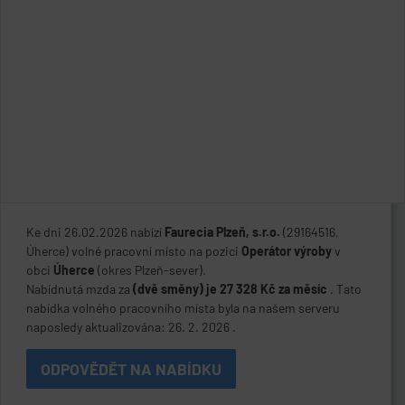
Ke dni 26.02.2026 nabízí
Faurecia Plzeň, s.r.o.
(29164516,
Úherce) volné pracovní místo na pozici
Operátor výroby
v
obci
Úherce
(okres Plzeň-sever).
Nabídnutá mzda za
(dvě směny) je 27 328 Kč za měsíc
. Tato
nabídka volného pracovního místa byla na našem serveru
naposledy aktualizována: 26. 2. 2026 .
ODPOVĚDĚT NA NABÍDKU