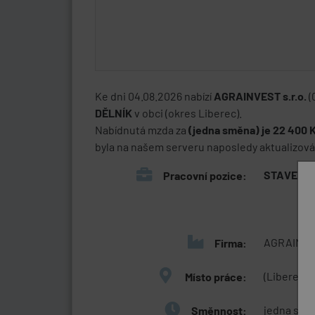
Ke dni 04.08.2026 nabízí
AGRAINVEST s.r.o.
(
DĚLNÍK
v obci
(okres Liberec).
Nabídnutá mzda za
(jedna směna) je 22 400 
byla na našem serveru naposledy aktualizován
STAVEBNÍ
Pracovní pozice:
AGRAINVES
Firma:
(Liberec)
Místo práce:
jedna smě
Směnnost: