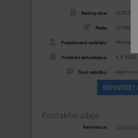
01.02.202
Nástup dne:
22 400 Kč 
Mzda:
Minimálně 
Požadované vzdělání:
4. 8. 2026
Poslední aktualizace:
Hlásit se 
Text nabídky:
ODPOVĚDĚT 
Kontaktní údaje
Reference:
26752900