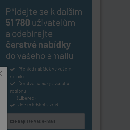
Přidejte se k dalším
51 780
uživatelům
a odebírejte
čerstvé nabídky
do vašeho emailu
Přehled nabídek ve vašem
emailu
Čerstvé nabídky z vašeho
regionu
(
Liberec
)
Jde to kdykoliv zrušit