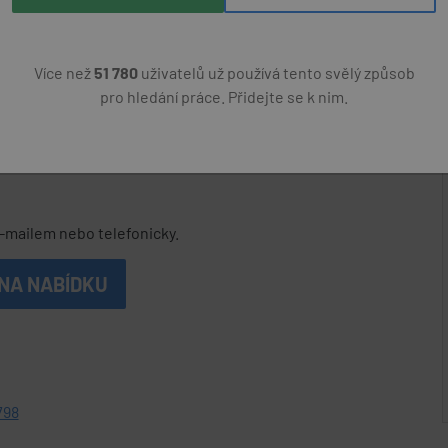
6
Více než
51 780
uživatelů už používá tento svělý způsob
za měsíc
pro hledání práce. Přidejte se k nim.
základní
e-mailem nebo telefonicky.
NA NABÍDKU
798