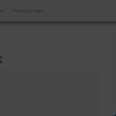
áce
Práce do e-mailu
K