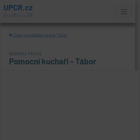
UPCR.cz
U
kaž
P
ráci v
ČR
Zpět na nabídky práce Tábor
NABÍDKA PRÁCE
Pomocní kuchaři - Tábor