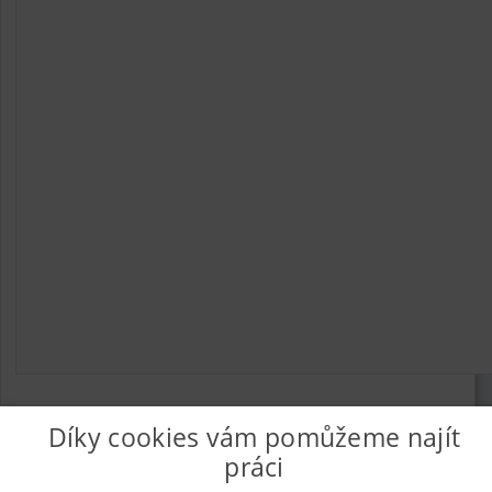
Díky cookies vám pomůžeme najít
práci
© 2026
UkažPráci.cz
| Nabídka práce - zaměstnání
Informace o webu a kontakt na provozovatele
|
Podmínky