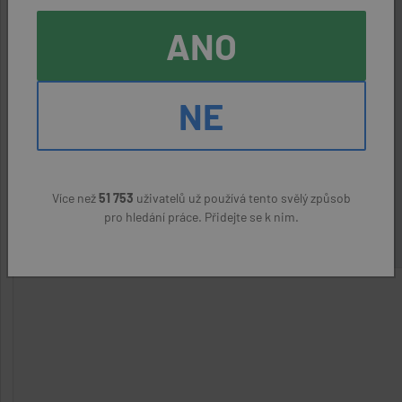
Zaměstnavatel:
Fortune Food s.r.o.
ANO
Kontaktní osoba:
DI WU, 602711768
NE
ODPOVĚDĚT NA NABÍDKU
Více než
51 753
uživatelů už používá tento svělý způsob
Nahlásit podezřelý inzerát
pro hledání práce. Přidejte se k nim.