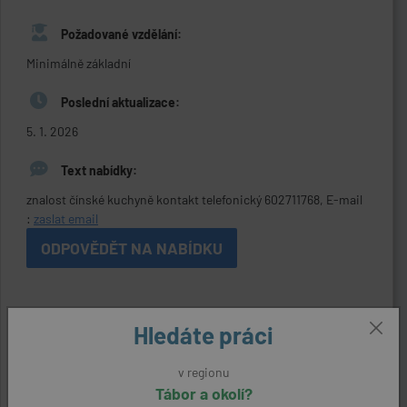
Požadované vzdělání:
Minimálně základní
Poslední aktualizace:
5. 1. 2026
Text nabídky:
znalost čínské kuchyně kontakt telefonický 602711768, E-mail
:
zaslat email
ODPOVĚDĚT NA NABÍDKU
Kontaktní údaje
Hledáte práci
Reference:
28635200736
v regionu
Tábor a okolí?