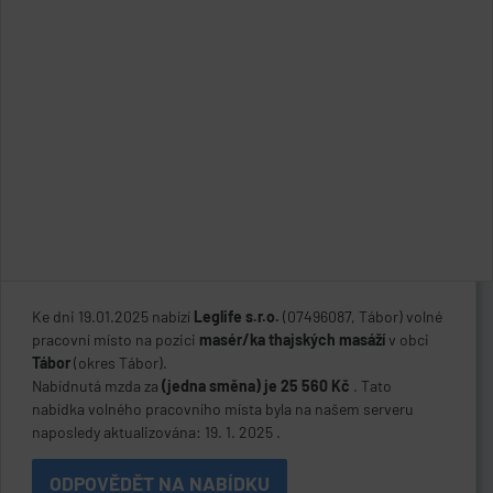
Ke dni 19.01.2025 nabízí
Leglife s.r.o.
(07496087, Tábor) volné
pracovní místo na pozici
masér/ka thajských masáží
v obci
Tábor
(okres Tábor).
Nabídnutá mzda za
(jedna směna) je 25 560 Kč
. Tato
nabídka volného pracovního místa byla na našem serveru
naposledy aktualizována: 19. 1. 2025 .
ODPOVĚDĚT NA NABÍDKU