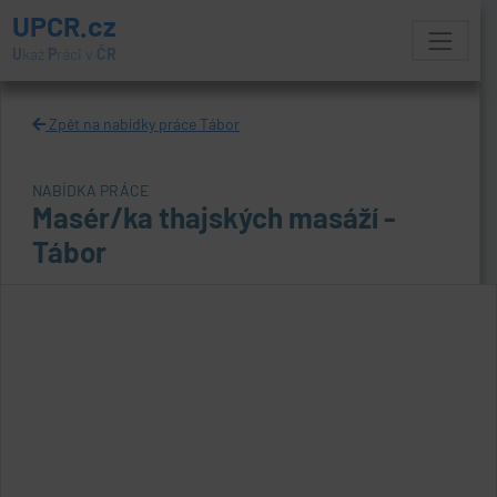
UPCR.cz
U
kaž
P
ráci v
ČR
Zpět na nabídky práce Tábor
NABÍDKA PRÁCE
Masér/ka thajských masáží -
Tábor