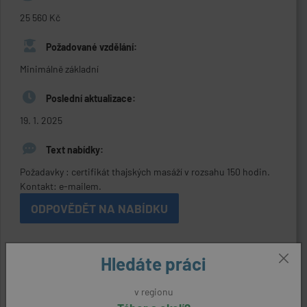
25 560 Kč
Požadované vzdělání:
Minimálně základní
Poslední aktualizace:
19. 1. 2025
Text nabídky:
Požadavky : certifikát thajských masáží v rozsahu 150 hodin.
Kontakt: e-mailem.
ODPOVĚDĚT NA NABÍDKU
Kontaktní údaje
Hledáte práci
Reference:
v regionu
29193640794