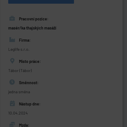
Pracovní pozice:
masér/ka thajských masáží
Firma:
Leglife s.r.o.
Místo práce:
Tábor (Tábor)
Směnnost:
jedna směna
Nástup dne:
10.04.2024
Mzda: