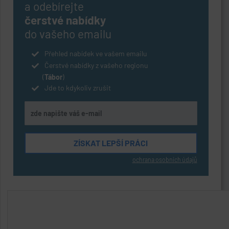
a odebírejte
čerstvé nabídky
do vašeho emailu
Přehled nabídek ve vašem emailu
Čerstvé nabídky z vašeho regionu
(
Tábor
)
Jde to kdykoliv zrušit
ochrana osobních údajů