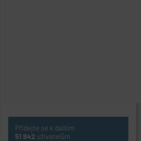
Přidejte se k dalším
51 842
uživatelům