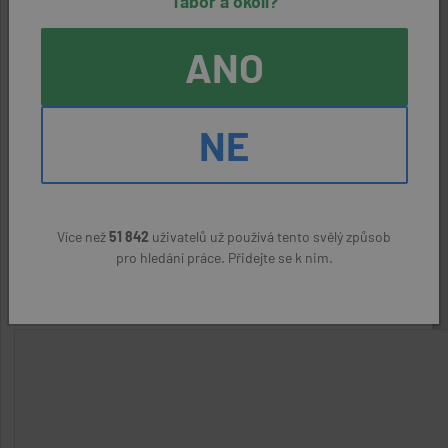
Tábor a okolí?
Zaměstnavatel:
ANO
Leglife s.r.o.
Kontaktní osoba:
NE
Monika Procházková,
ODPOVĚDĚT NA NABÍDKU
Více než
51 842
uživatelů už používá tento svělý způsob
pro hledání práce. Přidejte se k nim.
Nahlásit podezřelý inzerát