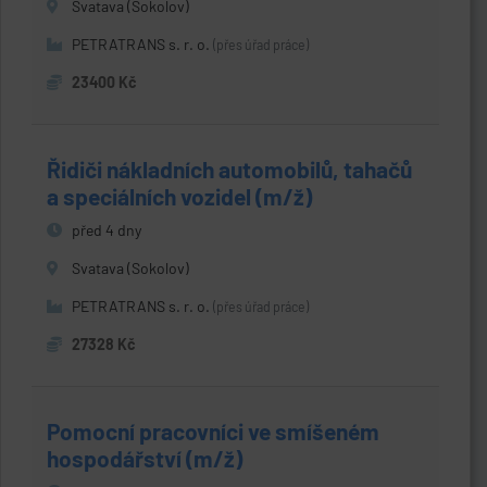
Svatava (Sokolov)
PETRATRANS s. r. o.
(přes úřad práce)
23400 Kč
Řidiči nákladních automobilů, tahačů
a speciálních vozidel (m/ž)
před 4 dny
Svatava (Sokolov)
PETRATRANS s. r. o.
(přes úřad práce)
27328 Kč
Pomocní pracovníci ve smíšeném
hospodářství (m/ž)