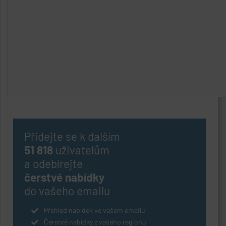
Přidejte se k dalším
51 818
uživatelům
a odebírejte
čerstvé nabídky
do vašeho emailu
Přehled nabídek ve vašem emailu
Čerstvé nabídky z vašeho regionu