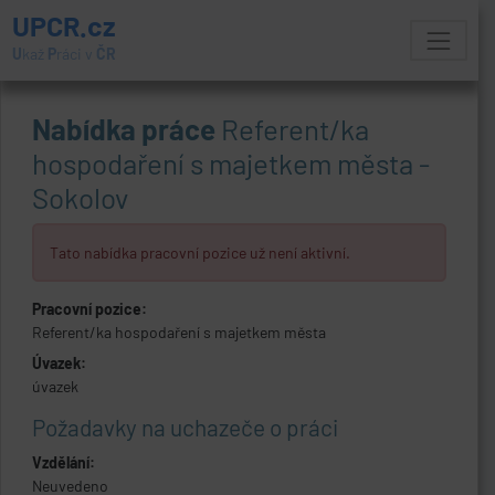
UPCR.cz
U
kaž
P
ráci v
ČR
Nabídka práce
Referent/ka
hospodaření s majetkem města -
Sokolov
Tato nabídka pracovní pozice už není aktivní.
Pracovní pozice:
Referent/ka hospodaření s majetkem města
Úvazek:
úvazek
Požadavky na uchazeče o práci
Vzdělání:
Neuvedeno