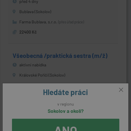
před 4 dny
Bublava (Sokolov)
Farma Bublava, s.r.o.
(přes úřad práce)
22400 Kč
Všeobecná /praktická sestra (m/ž)
aktivní nabídka
Královské Poříčí (Sokolov)
TOREAL, spol. s r.o.
(přes úřad práce)
Hledáte práci
25000 - 30000 Kč
v regionu
Sokolov a okolí?
Řidič/ka - MKD (MEZINÁRODNÍ
KAMIONOVÉ DOPRAVY)
ANO