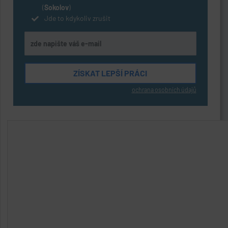
(
Sokolov
)
Jde to kdykoliv zrušit
ochrana osobních údajů