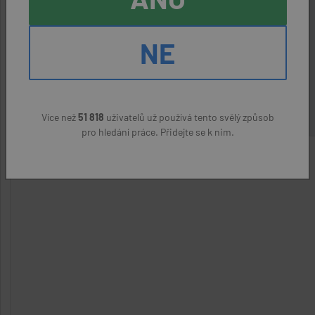
před 4 dny
Svatava (Sokolov)
NE
PETRATRANS s. r. o.
(přes úřad práce)
23400 Kč
Více než
51 818
uživatelů už používá tento svělý způsob
pro hledání práce. Přidejte se k nim.