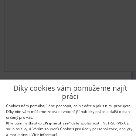
Díky cookies vám pomůžeme najít
práci
© 2026
UkažPráci.cz
| Nabídka práce - zaměstnání
Informace o webu a kontakt na provozovatele
|
Podmínky
Cookies nám pomáhají lépe pochopit, co hledáte a jak s nimi pracujete.
webu
|
Vložit inzerát
|
Odběr novinek
|
Odstranění inzerátu
|
Díky nim vám můžeme zobrazit vhodnější nabídky práce a další obsah
Nastavení cookies
určený pro vás.
Kliknutím na tlačítko
„Přijmout vše“
dáte společnosti INET-SERVIS.CZ
souhlas s využíváním souborů Cookies pro účely personalizace, analýzy
a marketingu.
Více informací