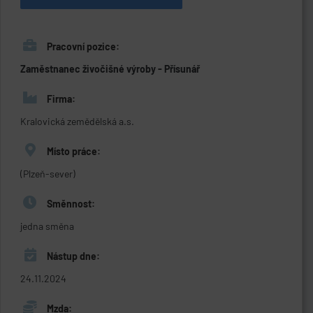
Pracovní pozice:
Zaměstnanec živočišné výroby - Přísunář
Firma:
Kralovická zemědělská a.s.
Místo práce:
(Plzeň-sever)
Směnnost:
jedna směna
Nástup dne:
24.11.2024
Mzda: