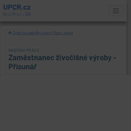
UPCR.cz
U
kaž
P
ráci v
ČR
Zpět na nabídky práce Plzeň-sever
NABÍDKA PRÁCE
Zaměstnanec živočišné výroby -
Přísunář