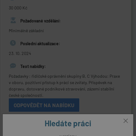
30 000 Kč
Požadované vzdělání:
Minimálně základní
Poslední aktualizace:
23. 10. 2024
Text nabídky:
Požadavky : řidičské oprávnění skupiny B, C Výhodou: Praxe
v oboru, pozitivní přístup k práci se zvířaty. Příspěvek na
dopravu, dotované podnikové stravování, zázemí stabilní
české společnosti.
ODPOVĚDĚT NA NABÍDKU
Hledáte práci
Kontaktní údaje
v regionu