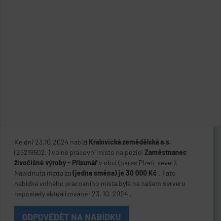
Ke dni 23.10.2024 nabízí
Kralovická zemědělská a.s.
(25219502, ) volné pracovní místo na pozici
Zaměstnanec
živočišné výroby - Přísunář
v obci
(okres Plzeň-sever).
Nabídnutá mzda za
(jedna směna) je 30 000 Kč
. Tato
nabídka volného pracovního místa byla na našem serveru
naposledy aktualizována: 23. 10. 2024 .
ODPOVĚDĚT NA NABÍDKU