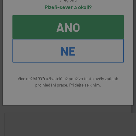
Reference:
Plzeň-sever a okolí?
30194440719
ANO
Zaměstnavatel:
Kralovická zemědělská a.s.
NE
Kontaktní osoba:
Hana Houbová, 373 300 312
ODPOVĚDĚT NA NABÍDKU
Více než
51 774
uživatelů už používá tento svělý způsob
pro hledání práce. Přidejte se k nim.
Nahlásit podezřelý inzerát