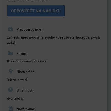
ODPOVĚDĚT NA NABÍDKU
Pracovní pozice:
zaměstnanec živočišné výroby - ošetřovatel hospodářských
zvířat
Firma:
Kralovická zemědělská a.s.
Místo práce:
(Plzeň-sever)
Směnnost:
dvě směny
Nástup dne: