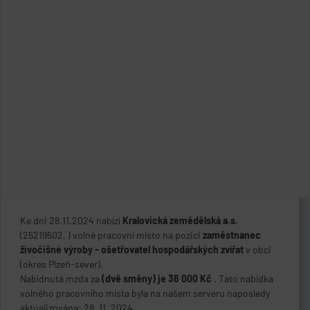
Ke dni 28.11.2024 nabízí
Kralovická zemědělská a.s.
(25219502, ) volné pracovní místo na pozici
zaměstnanec
živočišné výroby - ošetřovatel hospodářských zvířat
v obci
(okres Plzeň-sever).
Nabídnutá mzda za
(dvě směny) je 36 000 Kč
. Tato nabídka
volného pracovního místa byla na našem serveru naposledy
aktualizována: 28. 11. 2024 .