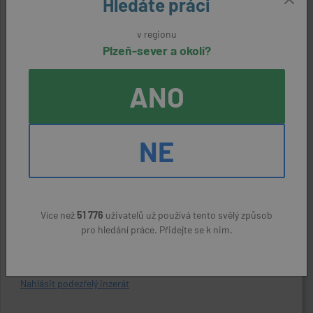
Hledáte práci
v regionu
Kontaktní údaje
Plzeň-sever a okolí?
Reference:
ANO
30374820755
Zaměstnavatel:
NE
Kralovická zemědělská a.s.
Kontaktní osoba:
Hana Houbová, 373 300 312
Více než
51 776
uživatelů už používá tento svělý způsob
pro hledání práce. Přidejte se k nim.
ODPOVĚDĚT NA NABÍDKU
Nahlásit podezřelý inzerát