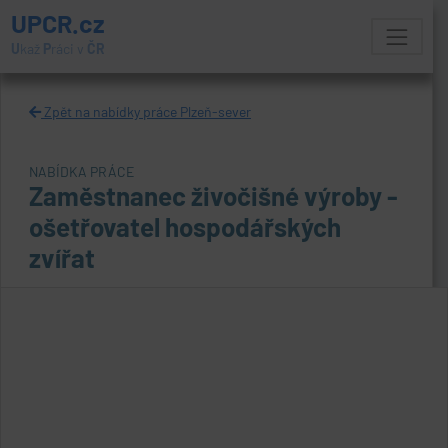
UPCR.cz
U
kaž
P
ráci v
ČR
Zpět na nabídky práce Plzeň-sever
NABÍDKA PRÁCE
Zaměstnanec živočišné výroby -
ošetřovatel hospodářských
zvířat