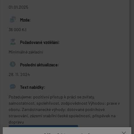
01.01.2025
Mzda:
36 000 Kč
Požadované vzdělání:
Minimálně základní
Poslední aktualizace:
28. 11. 2024
Text nabídky:
Požadujeme: pozitivní přístup k práci se zvířaty,
samostatnost, spolehlivost, zodpovědnost Výhodou: praxe v
oboru. Zaměstnanecké výhody: dotované podnikové
stravování, zázemí stabilní české společnosti, příspěvek na
dopravu
ODPOVĚDĚT NA NABÍDKU