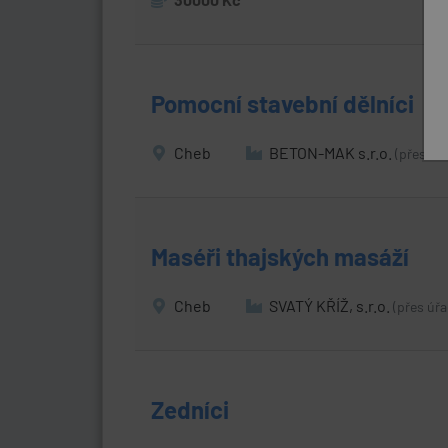
Pomocní stavební dělníci
Cheb
BETON-MAK s.r.o.
(přes úř
Maséři thajských masáží
Cheb
SVATÝ KŘÍŽ, s.r.o.
(přes úřa
Zedníci