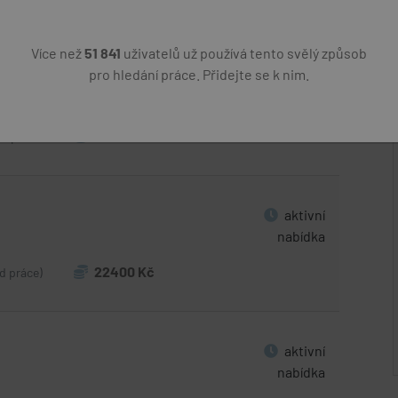
Více než
51 841
uživatelů už používá tento svělý způsob
pro hledání práce. Přidejte se k nim.
před
týdnem
22400 Kč
ad práce)
aktivní
nabídka
22400 Kč
d práce)
aktivní
nabídka