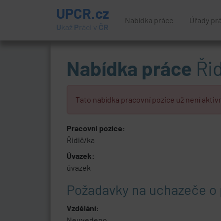
UPCR.cz
Nabídka práce
Úřady pr
U
kaž
P
ráci v
ČR
Nabídka práce
Řid
Tato nabídka pracovní pozice už není aktivn
Pracovní pozice:
Řidič/ka
Úvazek:
úvazek
Požadavky na uchazeče o 
Vzdělání:
Neuvedeno