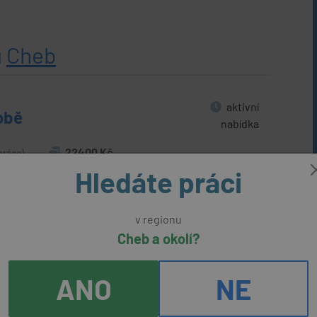
u
Cheb
aktivní
obě
nabídka
22400 Kč
práce)
Hledáte práci
před
v regionu
týdnem
Cheb a okolí?
ANO
NE
m v Trstěnicích
(přes úřad práce)