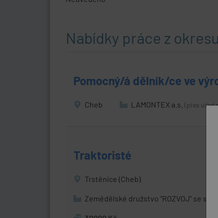
Nabídky práce z okres
Pomocný/á dělník/ce ve výr
Cheb
LAMONTEX a.s.
(přes úřad 
Traktoristé
Trstěnice (Cheb)
Zemědělské družstvo "ROZVOJ" se sídle
30000 Kč