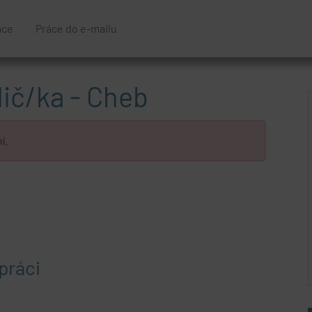
áce
Práce do e-mailu
ič/ka - Cheb
í.
práci