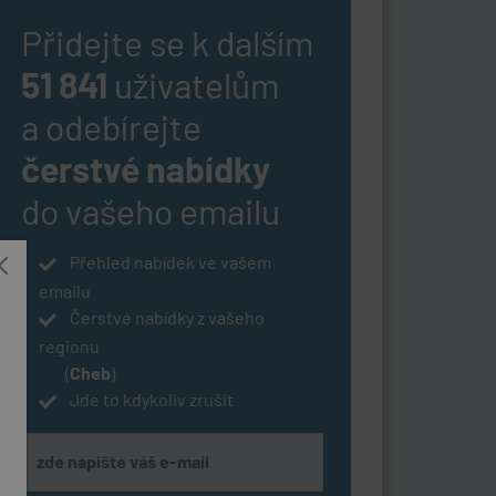
Přidejte se k dalším
51 841
uživatelům
a odebírejte
čerstvé nabídky
do vašeho emailu
Přehled nabídek ve vašem
emailu
Čerstvé nabídky z vašeho
regionu
(
Cheb
)
Jde to kdykoliv zrušit