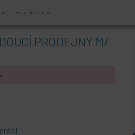
áce
Práce do e-mailu
DOUCÍ PRODEJNY M/
í.
práci