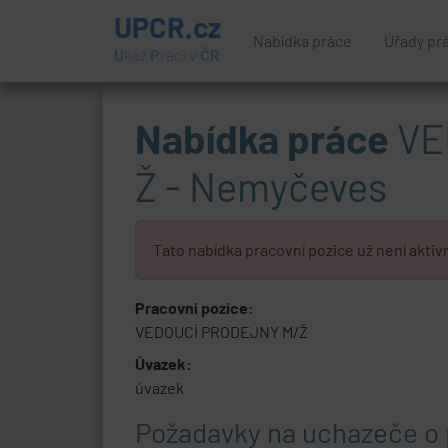
UPCR.cz
Nabídka práce
Úřady pr
U
kaž
P
ráci v
ČR
Nabídka práce
VE
Ž - Nemyčeves
Tato nabídka pracovní pozice už není aktivn
Pracovní pozice:
VEDOUCÍ PRODEJNY M/Ž
Úvazek:
úvazek
Požadavky na uchazeče o 