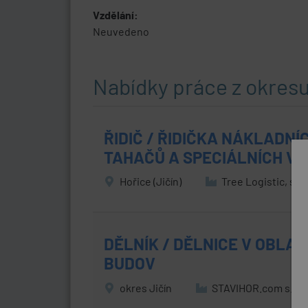
Vzdělání:
Neuvedeno
Nabídky práce z okres
ŘIDIČ / ŘIDIČKA NÁKLADNÍ
TAHAČŮ A SPECIÁLNÍCH VO
Hořice (Jičín)
Tree Logistic, s.r.
DĚLNÍK / DĚLNICE V OBLA
BUDOV
okres Jičín
STAVIHOR.com s.r.o