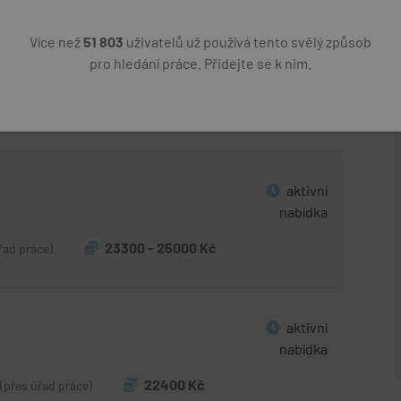
Více než
51 803
uživatelů už používá tento svělý způsob
aktivní
pro hledání práce. Přidejte se k nim.
nabídka
22400 Kč
(přes úřad práce)
aktivní
nabídka
23300 - 25000 Kč
řad práce)
aktivní
nabídka
22400 Kč
(přes úřad práce)