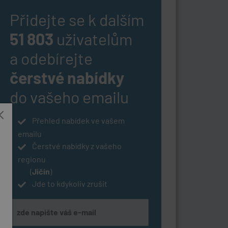
Přidejte se k dalším
51 803
uživatelům
a odebírejte
čerstvé nabídky
do vašeho emailu
Přehled nabídek ve vašem
emailu
Čerstvé nabídky z vašeho
regionu
(
Jičín
)
Jde to kdykoliv zrušit