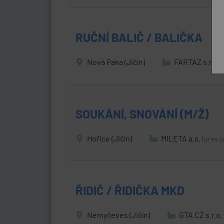
RUČNÍ BALIČ / BALIČKA
Nová Paka (Jičín)
FARTAZ s.r.o.
SOUKÁNÍ, SNOVÁNÍ (M/Ž)
Hořice (Jičín)
MILETA a.s.
(přes ú
ŘIDIČ / ŘIDIČKA MKD
Nemyčeves (Jičín)
GTA CZ s.r.o.