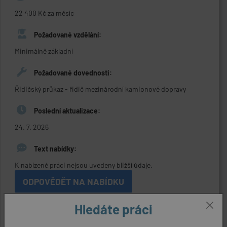
22 400 Kč za měsíc
Požadované vzdělání:
Minimálně základní
Požadované dovednosti:
Řidičský průkaz - řidič mezinárodní kamionové dopravy
Poslední aktualizace:
24. 7. 2026
Text nabídky:
K nabízené práci nejsou uvedeny bližší údaje.
ODPOVĚDĚT NA NABÍDKU
Hledáte práci
Kontaktní údaje