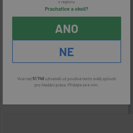
v regionu
Reference:
Prachatice a okolí?
32384000767
ANO
Zaměstnavatel:
Koritensky a.s.
NE
Kontaktní osoba:
Michal Ksandr, 388 314 130
ODPOVĚDĚT NA NABÍDKU
Více než
51 740
uživatelů už používá tento svělý způsob
pro hledání práce. Přidejte se k nim.
Nahlásit podezřelý inzerát