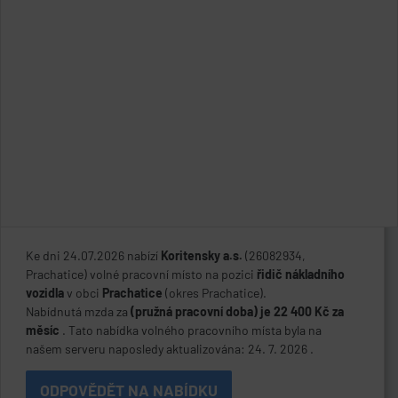
Ke dni 24.07.2026 nabízí
Koritensky a.s.
(26082934,
Prachatice) volné pracovní místo na pozici
řidič nákladního
vozidla
v obci
Prachatice
(okres Prachatice).
Nabídnutá mzda za
(pružná pracovní doba) je 22 400 Kč za
měsíc
. Tato nabídka volného pracovního místa byla na
našem serveru naposledy aktualizována: 24. 7. 2026 .
ODPOVĚDĚT NA NABÍDKU