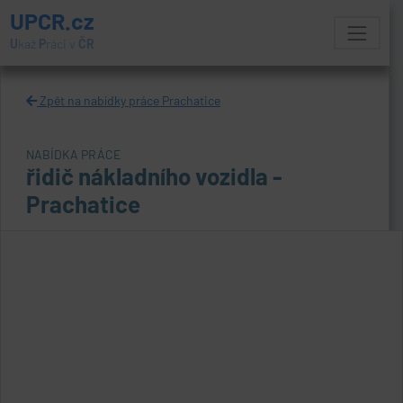
UPCR.cz
U
kaž
P
ráci v
ČR
Zpět na nabídky práce Prachatice
NABÍDKA PRÁCE
řidič nákladního vozidla -
Prachatice