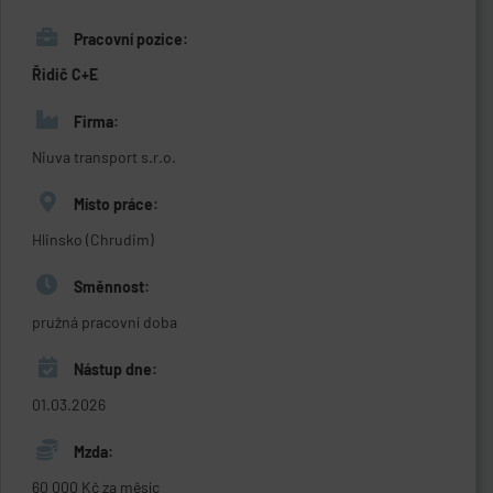
Pracovní pozice:
Řidič C+E
Firma:
Niuva transport s.r.o.
Místo práce:
Hlinsko (Chrudim)
Směnnost:
pružná pracovní doba
Nástup dne:
01.03.2026
Mzda:
60 000 Kč za měsíc