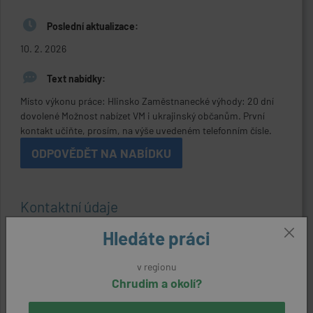
Poslední aktualizace:
10. 2. 2026
Text nabídky:
Místo výkonu práce: Hlinsko Zaměstnanecké výhody: 20 dní
dovolené Možnost nabízet VM i ukrajinský občanům. První
kontakt učiňte, prosím, na výše uvedeném telefonním čísle.
ODPOVĚDĚT NA NABÍDKU
Kontaktní údaje
Reference:
Hledáte práci
32570100796
v regionu
Zaměstnavatel:
Chrudim a okolí?
Niuva transport s.r.o.