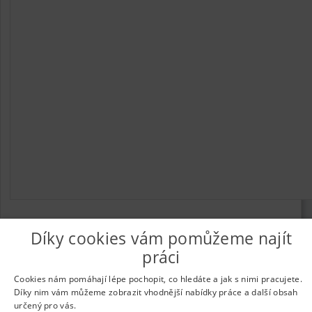
Díky cookies vám pomůžeme najít
práci
© 2026
UkažPráci.cz
| Nabídka práce - zaměstnání
Informace o webu a kontakt na provozovatele
|
Podmínky
Cookies nám pomáhají lépe pochopit, co hledáte a jak s nimi pracujete.
webu
|
Vložit inzerát
|
Odběr novinek
|
Odstranění inzerátu
|
Díky nim vám můžeme zobrazit vhodnější nabídky práce a další obsah
Nastavení cookies
určený pro vás.