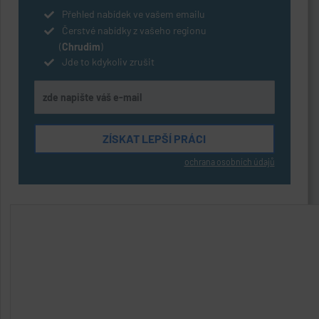
Přehled nabídek ve vašem emailu
Čerstvé nabídky z vašeho regionu
(
Chrudim
)
Jde to kdykoliv zrušit
ochrana osobních údajů