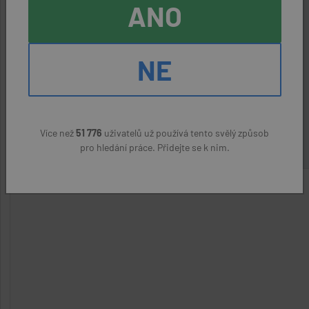
ANO
Kontaktní osoba:
Roman Picek, 774 608 037
NE
ODPOVĚDĚT NA NABÍDKU
Nahlásit podezřelý inzerát
Více než
51 776
uživatelů už používá tento svělý způsob
pro hledání práce. Přidejte se k nim.