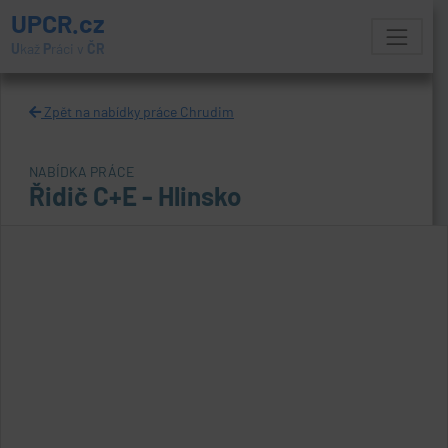
UPCR.cz
U
kaž
P
ráci v
ČR
Zpět na nabídky práce Chrudim
NABÍDKA PRÁCE
Řidič C+E - Hlinsko