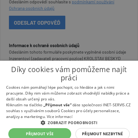
Odesláním odpovědi souhlasíte s
podmínkami používání
Ochrana osobních údajů
Informace k ochraně osobních údajů
Odesláním tohoto formuláře poskytnete vyplněné osobní údaje
Inzerentovi (zadavateli pracovní pozice) KROLSTAV BESKYD
s.r.o. (IČ 26800527), který může tyto údaje dále spravovat a
Díky cookies vám pomůžeme najít
zpracovávat. Provozovatel upcr.cz (INET-SERVIS.CZ, s.r.o, IČ:
práci
27523209) data odeslaná prostřednictvím tohoto formuláře
nespravuje ani nezpracovává. Obsah formuláře pouze v reálném
Cookies nám pomáhají lépe pochopit, co hledáte a jak s nimi
čase odešle Inzerentovi.
Více...
pracujete. Díky nim vám můžeme zobrazit vhodnější nabídky práce a
další obsah určený pro vás.
Kliknutím na tlačítko
„Přijmout vše“
dáte společnosti INET-SERVIS.CZ
souhlas s využíváním souborů Cookies pro účely personalizace,
analýzy a marketingu.
Více informací
© 2026
UkažPráci.cz
| Nabídka práce - zaměstnání
ZOBRAZIT PODROBNOSTI
Informace o webu a kontakt na provozovatele
|
Podmínky webu
|
Vložit
PŘIJMOUT VŠE
PŘIJMOUT NEZBYTNÉ
inzerát
|
Odběr novinek
|
Odstranění inzerátu
|
Nastavení cookies