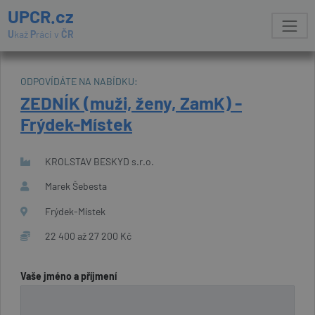
UPCR.cz
U
kaž
P
ráci v
ČR
ODPOVÍDÁTE NA NABÍDKU:
ZEDNÍK (muži, ženy, ZamK) -
Frýdek-Místek
KROLSTAV BESKYD s.r.o.
Marek Šebesta
Frýdek-Místek
22 400 až 27 200 Kč
Vaše jméno a příjmení