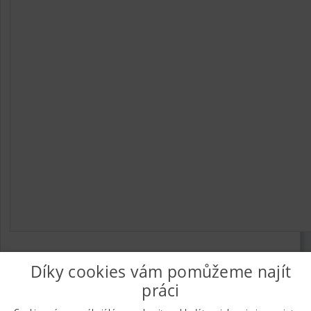
Díky cookies vám pomůžeme najít
práci
© 2026
UkažPráci.cz
| Nabídka práce - zaměstnání
Informace o webu a kontakt na provozovatele
|
Podmínky