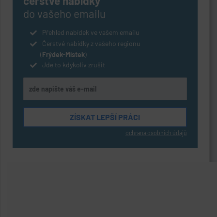
čerstvé nabídky
do vašeho emailu
Přehled nabídek ve vašem emailu
Čerstvé nabídky z vašeho regionu
(
Frýdek-Místek
)
Jde to kdykoliv zrušit
ochrana osobních údajů