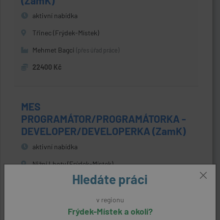
(ZamK)
aktivní nabídka
Třinec (Frýdek-Místek)
Mehmet Bagci
(přes úřad práce)
22400 Kč
MES
PROGRAMÁTOR/PROGRAMÁTORKA -
DEVELOPER/DEVELOPERKA (ZamK)
aktivní nabídka
Nižní Lhoty (Frýdek-Místek)
Hledáte práci
Hyundai AutoEver Europe GmbH, organizační složka
(přes úřad práce)
v regionu
70000 - 100000 Kč
Frýdek-Místek a okolí?