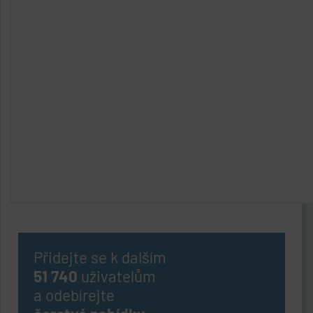
Přidejte se k dalším
51 740
uživatelům
a odebírejte