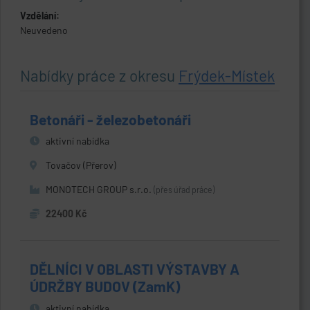
Vzdělání:
Neuvedeno
Nabídky práce z okresu
Frýdek-Místek
Betonáři - železobetonáři
aktivní nabídka
Tovačov (Přerov)
MONOTECH GROUP s.r.o.
(přes úřad práce)
22400 Kč
DĚLNÍCI V OBLASTI VÝSTAVBY A
ÚDRŽBY BUDOV (ZamK)
aktivní nabídka