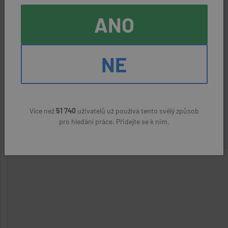
ANO
Obsluha strojů na balení, plnění a
etiketování
NE
aktivní nabídka
Přerov
Vinapower CZ s.r.o.
(přes úřad práce)
Více než
51 740
uživatelů už používá tento svělý způsob
22400 Kč
pro hledání práce. Přidejte se k nim.