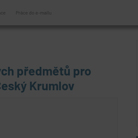
áce
Práce do e-mailu
ých předmětů pro
 Český Krumlov