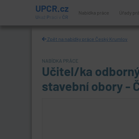
UPCR.cz
Nabídka práce
Úřady pr
U
kaž
P
ráci v
ČR
Zpět na nabídky práce Český Krumlov
NABÍDKA PRÁCE
Učitel/ka odborn
stavební obory -