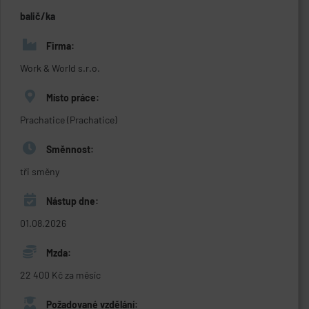
balič/ka
Firma:
Work & World s.r.o.
Místo práce:
Prachatice (Prachatice)
Směnnost:
tři směny
Nástup dne:
01.08.2026
Mzda:
22 400 Kč za měsíc
Požadované vzdělání: