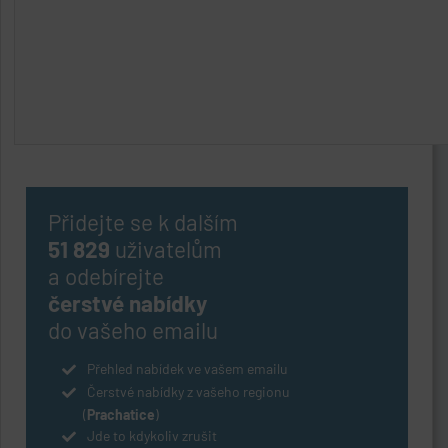
Přidejte se k dalším
51 829
uživatelům
a odebírejte
čerstvé nabídky
do vašeho emailu
Přehled nabídek ve vašem emailu
Čerstvé nabídky z vašeho regionu
(
Prachatice
)
Jde to kdykoliv zrušit