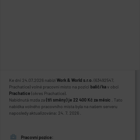
Ke dni 24.07.2026 nabízí
Work & World s.r.o.
(63492547,
Prachatice) volné pracovní místo na pozici
balič/ka
v obci
Prachatice
(okres Prachatice).
Nabídnutá mzda za
(tři směny) je 22 400 Kč za měsíc
. Tato
nabídka volného pracovního místa byla na našem serveru
naposledy aktualizována: 24. 7. 2026 .
Pracovní pozice: