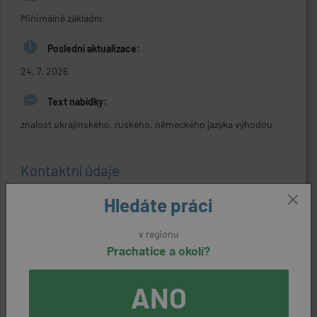
Minimálně základní
Poslední aktualizace:
24. 7. 2026
Text nabídky:
znalost ukrajinského, ruského, německého jazyka výhodou
Kontaktní údaje
Reference:
Hledáte práci
33195840715
v regionu
Zaměstnavatel:
Prachatice a okolí?
Work & World s.r.o.
ANO
Kontaktní osoba: