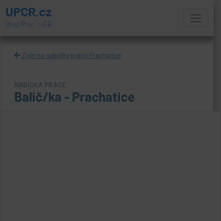
UPCR.cz
U
kaž
P
ráci v
ČR
Zpět na nabídky práce Prachatice
NABÍDKA PRÁCE
Balič/ka - Prachatice