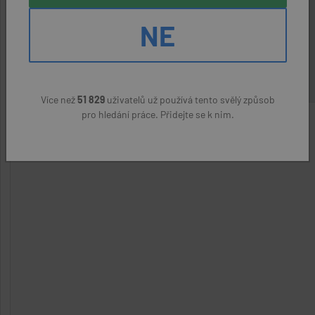
Lada Markovcová, 723462426
NE
Nahlásit podezřelý inzerát
Více než
51 829
uživatelů už používá tento svělý způsob
pro hledání práce. Přidejte se k nim.