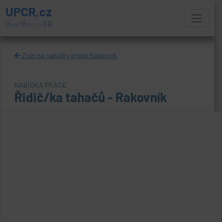
UPCR.cz
U
kaž
P
ráci v
ČR
Zpět na nabídky práce Rakovník
NABÍDKA PRÁCE
Řidič/ka tahačů - Rakovník