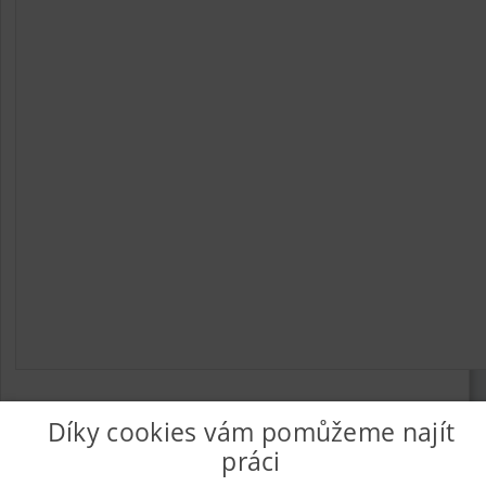
Díky cookies vám pomůžeme najít
práci
© 2026
UkažPráci.cz
| Nabídka práce - zaměstnání
Informace o webu a kontakt na provozovatele
|
Podmínky