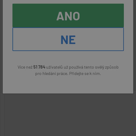
Zaměstnavatel:
RED Transport s.r.o.
ANO
Kontaktní osoba:
Andriy Hutnyk, 733166018
NE
ODPOVĚDĚT NA NABÍDKU
Více než
51 784
uživatelů už používá tento svělý způsob
Nahlásit podezřelý inzerát
pro hledání práce. Přidejte se k nim.