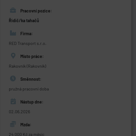
Pracovní pozice:
Řidič/ka tahačů
Firma:
RED Transport s.r.o.
Místo práce:
Rakovník (Rakovník)
Směnnost:
pružná pracovní doba
Nástup dne:
02.06.2026
Mzda:
24 000 Kč za měsíc