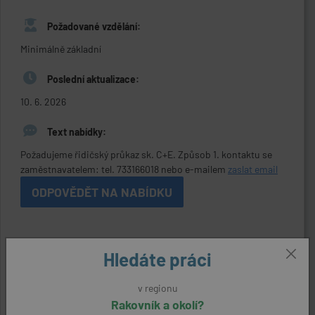
Požadované vzdělání:
Minimálně základní
Poslední aktualizace:
10. 6. 2026
Text nabídky:
Požadujeme řidičský průkaz sk. C+E. Způsob 1. kontaktu se
zaměstnavatelem: tel. 733166018 nebo e-mailem
zaslat email
ODPOVĚDĚT NA NABÍDKU
Kontaktní údaje
Hledáte práci
Reference:
33225900724
v regionu
Rakovník a okolí?