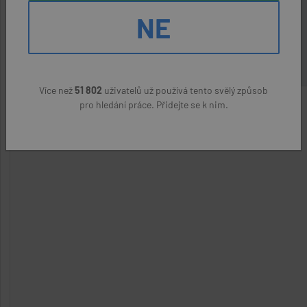
práce)
NE
27328 Kč
Více než
51 802
uživatelů už používá tento svělý způsob
pro hledání práce. Přidejte se k nim.