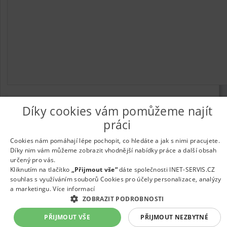
Díky cookies vám pomůžeme najít
práci
© 2026
UkažPráci.cz
| Nabídka práce - zaměstnání
Informace o webu a kontakt na provozovatele
|
Podmínky
Cookies nám pomáhají lépe pochopit, co hledáte a jak s nimi pracujete.
webu
|
Vložit inzerát
|
Odběr novinek
|
Odstranění inzerátu
|
Díky nim vám můžeme zobrazit vhodnější nabídky práce a další obsah
Nastavení cookies
určený pro vás.
Kliknutím na tlačítko
„Přijmout vše“
dáte společnosti INET-SERVIS.CZ
souhlas s využíváním souborů Cookies pro účely personalizace, analýzy
a marketingu.
Více informací
ZOBRAZIT PODROBNOSTI
PŘIJMOUT VŠE
PŘIJMOUT NEZBYTNÉ