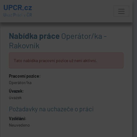
UPCR.cz
U
kaž
P
ráci v
ČR
Nabídka práce
Operátor/ka -
Rakovník
Tato nabídka pracovní pozice už není aktivní.
Pracovní pozice:
Operátor/ka
Úvazek:
úvazek
Požadavky na uchazeče o práci
Vzdělání:
Neuvedeno