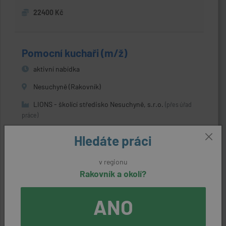
22400 Kč
Pomocní kuchaři (m/ž)
aktivní nabídka
Nesuchyně (Rakovník)
LIONS - školící středisko Nesuchyně, s.r.o.
(přes úřad
práce)
27328 Kč
Hledáte práci
v regionu
Pracovníci v hotelu (m/ž)
Rakovník a okolí?
aktivní nabídka
ANO
Nesuchyně (Rakovník)
LIONS - školící středisko Nesuchyně, s.r.o.
(přes úřad