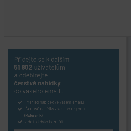
Přidejte se k dalším
51 802
uživatelům
a odebírejte
čerstvé nabídky
do vašeho emailu
Přehled nabídek ve vašem emailu
Čerstvé nabídky z vašeho regionu
(
Rakovník
)
Jde to kdykoliv zrušit