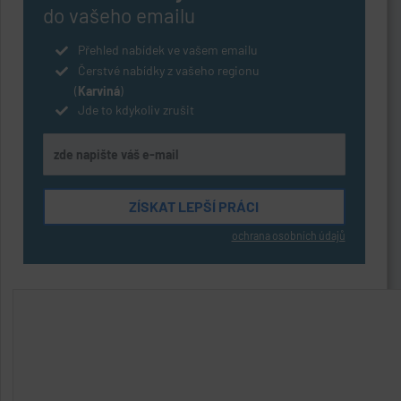
do vašeho emailu
Přehled nabídek ve vašem emailu
Čerstvé nabídky z vašeho regionu
(
Karviná
)
Jde to kdykoliv zrušit
ochrana osobních údajů