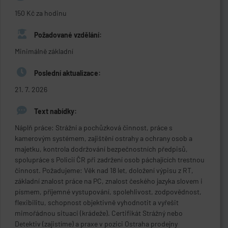
150 Kč za hodinu
Požadované vzdělání:
Minimálně základní
Poslední aktualizace:
21. 7. 2026
Text nabídky:
Náplň práce: Strážní a pochůzková činnost, práce s
kamerovým systémem, zajištění ostrahy a ochrany osob a
majetku, kontrola dodržování bezpečnostních předpisů,
spolupráce s Policií ČR při zadržení osob páchajících trestnou
činnost. Požadujeme: Věk nad 18 let, doložení výpisu z RT,
základní znalost práce na PC, znalost českého jazyka slovem i
písmem, příjemné vystupování, spolehlivost, zodpovědnost,
flexibilitu, schopnost objektivně vyhodnotit a vyřešit
mimořádnou situaci (krádeže). Certifikát Strážný nebo
Detektiv (zajistíme) a praxe v pozici Ostraha prodejny