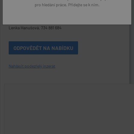
pro hledání práce. Přidejte se k nim.
Protektia s.r.o.
Kontaktní osoba:
Lenka Hanušová, 734 881 684
ODPOVĚDĚT NA NABÍDKU
Nahlásit podezřelý inzerát