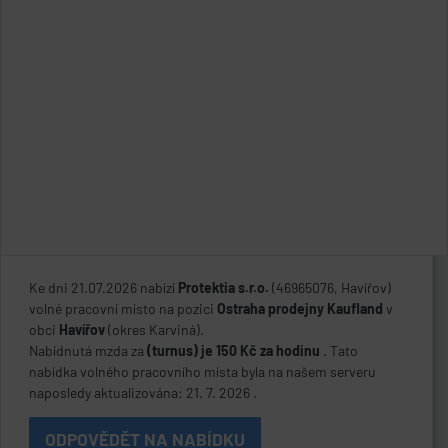
Ke dni 21.07.2026 nabízí
Protektia s.r.o.
(46965076, Havířov)
volné pracovní místo na pozici
Ostraha prodejny Kaufland
v
obci
Havířov
(okres Karviná).
Nabídnutá mzda za
(turnus) je 150 Kč za hodinu
. Tato
nabídka volného pracovního místa byla na našem serveru
naposledy aktualizována: 21. 7. 2026 .
ODPOVĚDĚT NA NABÍDKU