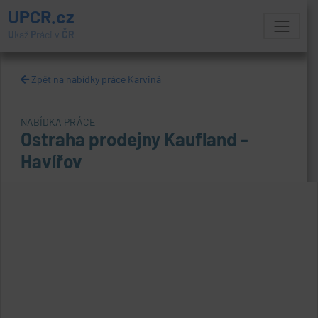
UPCR.cz
U
kaž
P
ráci v
ČR
Zpět na nabídky práce Karviná
NABÍDKA PRÁCE
Ostraha prodejny Kaufland -
Havířov