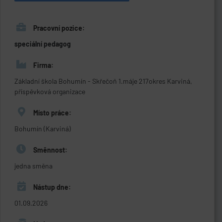
Pracovní pozice:
speciální pedagog
Firma:
Základní škola Bohumín - Skřečoň 1.máje 217okres Karviná,
příspěvková organizace
Místo práce:
Bohumín (Karviná)
Směnnost:
jedna směna
Nástup dne:
01.09.2026