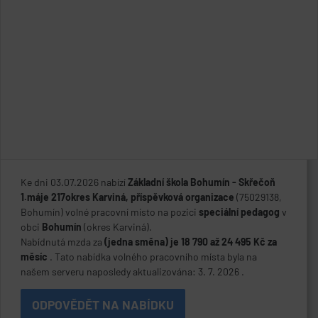
Ke dni 03.07.2026 nabízí
Základní škola Bohumín - Skřečoň
1.máje 217okres Karviná, příspěvková organizace
(75029138,
Bohumín) volné pracovní místo na pozici
speciální pedagog
v
obci
Bohumín
(okres Karviná).
Nabídnutá mzda za
(jedna směna) je 18 790 až 24 495 Kč za
měsíc
. Tato nabídka volného pracovního místa byla na
našem serveru naposledy aktualizována: 3. 7. 2026 .
ODPOVĚDĚT NA NABÍDKU