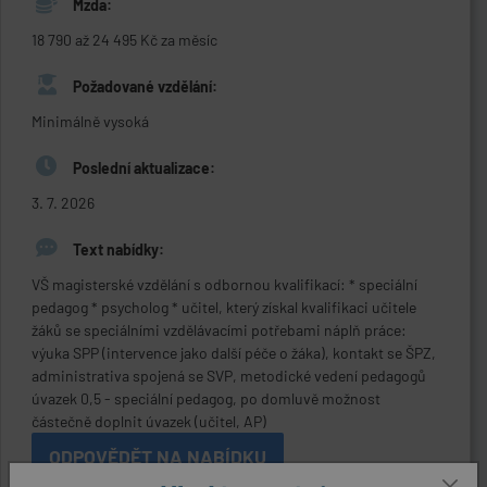
Mzda:
18 790 až 24 495 Kč za měsíc
Požadované vzdělání:
Minimálně vysoká
Poslední aktualizace:
3. 7. 2026
Text nabídky:
VŠ magisterské vzdělání s odbornou kvalifikací: * speciální
pedagog * psycholog * učitel, který získal kvalifikaci učitele
žáků se speciálními vzdělávacími potřebami náplň práce:
výuka SPP (intervence jako další péče o žáka), kontakt se ŠPZ,
administrativa spojená se SVP, metodické vedení pedagogů
úvazek 0,5 - speciální pedagog, po domluvě možnost
částečně doplnit úvazek (učitel, AP)
ODPOVĚDĚT NA NABÍDKU