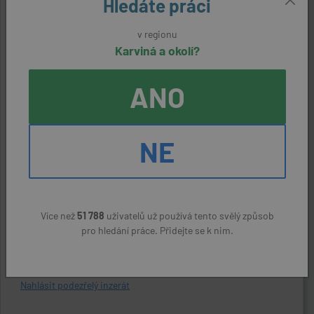
Hledáte práci
Kontaktní údaje
v regionu
Karviná a okolí?
Reference:
33283160794
ANO
Zaměstnavatel:
Základní škola Bohumín - Skřečoň 1.máje 217okres Karviná,
NE
příspěvková organizace
Kontaktní osoba:
Renata Wybraniecová, 596 033 045, 731 130 705
Více než
51 788
uživatelů už používá tento svělý způsob
pro hledání práce. Přidejte se k nim.
ODPOVĚDĚT NA NABÍDKU
Nahlásit podezřelý inzerát