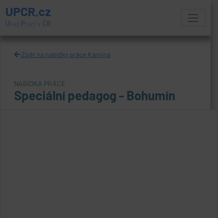
UPCR.cz
U
kaž
P
ráci v
ČR
Zpět na nabídky práce Karviná
NABÍDKA PRÁCE
Speciální pedagog - Bohumín